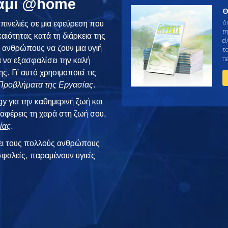
άμι @home
Θ
Δ
 πινελιές σε μια εφεύρεση που
τ
ιότητας κατά τη διάρκεια της
εί
ς ανθρώπους να ζουν μια υγιή
τ
π
α να εξασφαλίσει την καλή
. Γι’ αυτό χρησιμοποιεί τις
Προβλήματα της Εργασίας
.
y για την καθημερινή ζωή και
αναφέρεις τη χαρά στη ζωή σου,
ίας
.
ι τους πολλούς ανθρώπους
φαλείς, παραμένουν υγιείς