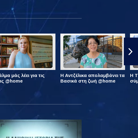
λμα μάς λέει για τις
Η Αντζέλικα απολαμβάνει τα
Η Τ
εις @home
Βασικά στη ζωή @home
σύ