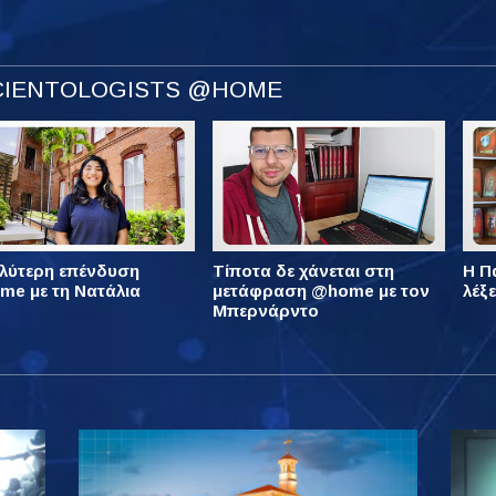
SCIENTOLOGISTS @HOME
λύτερη επένδυση
Τίποτα δε χάνεται στη
Η Πά
e με τη Νατάλια
μετάφραση @home με τον
λέξ
Μπερνάρντο