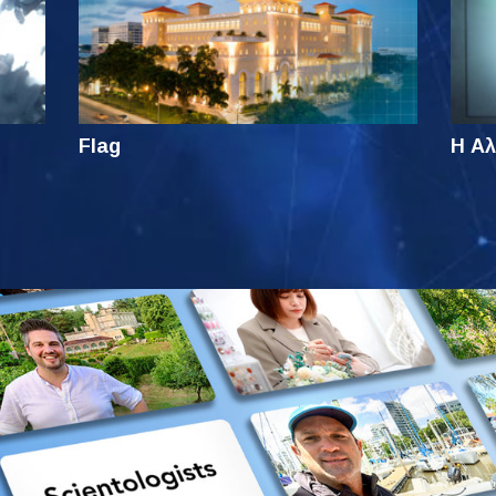
Flag
Η Αλ