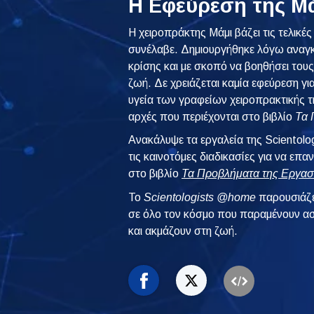
Η Εφεύρεση της Μ
Η χειροπράκτης Μάμι βάζει τις τελικές
συνέλαβε. Δημιουργήθηκε λόγω αναγκα
κρίσης και με σκοπό να βοηθήσει του
ζωή. Δε χρειάζεται καμία εφεύρεση γι
υγεία των γραφείων χειροπρακτικής της
αρχές που περιέχονται στο βιβλίο
Τα 
Ανακάλυψε τα εργαλεία της Scientolog
τις καινοτόμες διαδικασίες για να επ
στο βιβλίο
Τα Προβλήματα της Εργασ
To
Scientologists @home
παρουσιάζε
σε όλο τον κόσμο που παραμένουν ασ
και ακμάζουν στη ζωή.