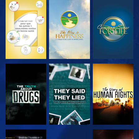
REGARDER
REGARDER
REGARDER
REGARDER
REGARDER
REGARDER