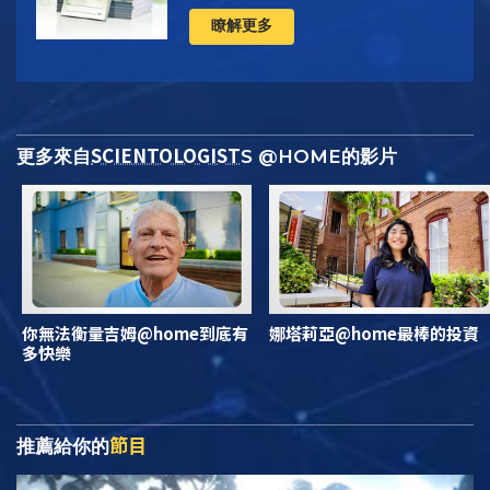
瞭解更多
SCIENTOLOGIST
更多來自
S @HOME的影片
你無法衡量吉姆@home到底有
娜塔莉亞@home最棒的投資
多快樂
節目
推薦給你的