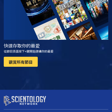
快速存取你的最愛
從節目頁面按下+鍵開始建構你的最愛
觀賞所有節目