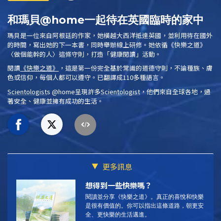
和瑪貝@home一起待在英國臨時的家中
瑪貝是一位來自阿根廷的作家，她橫越大西洋抵達英國，並利用待在國外
的時間，寫出她的下一本書，同時舉辦線上研修。她依循
《快樂之道》
〈做個能幹的人〉這條守則，打造「健康閱讀」活動。
閱讀
《快樂之道》
，這是第一份完全基於常識的道德守則，不論種族、膚
色或信仰，每個人都可以遵守。已翻譯成110多種語言。
Scientologist
s @home
呈現許多
Scientologist
，他們來自全球各地，過
著安全、健康並擁有成功的生活。
更多訊息
想得到一些快樂嗎？
閱讀並分享《快樂之道》。
真正的喜悅和快樂
是很有價值的。你可以指出這條道路，朝更安
全、更快樂的生活邁進。