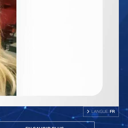
LANGUE:
FR