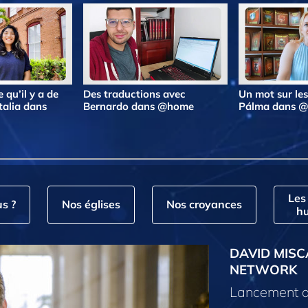
 qu’il y a de
Des traductions avec
Un mot sur le
talia dans
Bernardo dans @home
Pálma dans 
Les
s ?
Nos églises
Nos croyances
hu
DAVID MISC
NETWORK
Lancement d