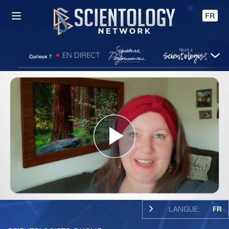
FR
EN DIRECT
Curieux ?
Play
Video
LANGUE:
FR