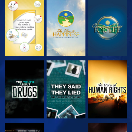
REGARDER
REGARDER
REGARDER
REGARDER
REGARDER
REGARDER