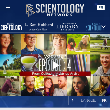
FR
Play
Video
LANGUE:
FR