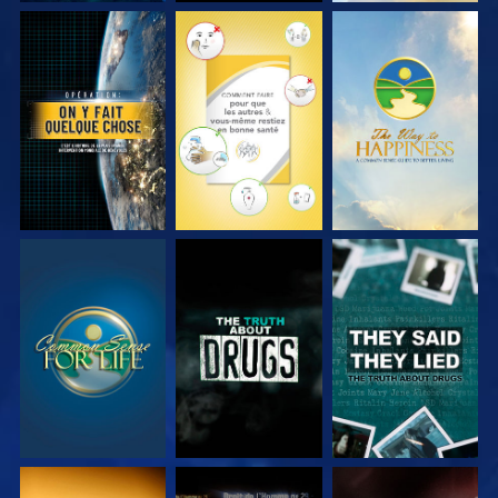
REGARDER
REGARDER
REGARDER
REGARDER
REGARDER
REGARDER