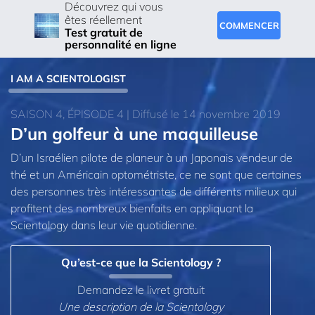
Découvrez qui vous
êtes réellement
COMMENCER
Test gratuit de
personnalité en ligne
I AM A SCIENTOLOGIST
SAISON 4, ÉPISODE 4 | Diffusé le 14 novembre 2019
D’un golfeur à une maquilleuse
D’un Israélien pilote de planeur à un Japonais vendeur de
thé et un Américain optométriste, ce ne sont que certaines
des personnes très intéressantes de différents milieux qui
profitent des nombreux bienfaits en appliquant la
Scientology dans leur vie quotidienne.
Qu’est-ce que la Scientology ?
Demandez le livret gratuit
Une description de la Scientology