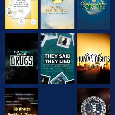
REGARDER
REGARDER
REGARDER
REGARDER
REGARDER
REGARDER