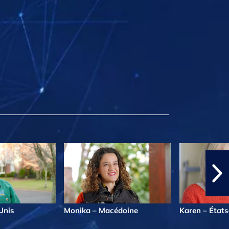
Unis
Monika – Macédoine
Karen – États