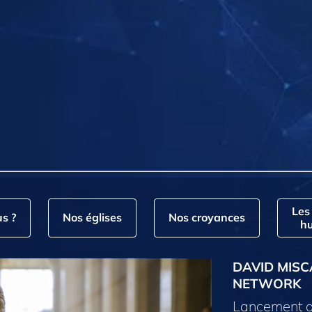
Les
s ?
Nos églises
Nos croyances
hu
DAVID MISC
NETWORK
Lancement d