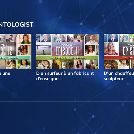
ENTOLOGIST
à une
D’un surfeur à un fabricant
D’un chauffeu
d’enseignes
sculpteur