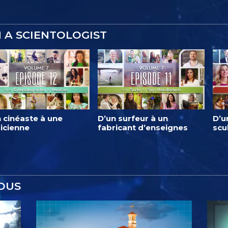
M A SCIENTOLOGIST
 cinéaste à une
D’un surfeur à un
D’u
icienne
fabricant d’enseignes
scu
OUS