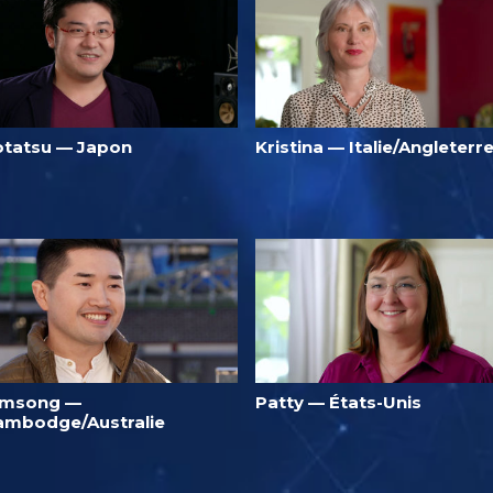
otatsu — Japon
Kristina — Italie/Angleterr
imsong —
Patty — États-Unis
ambodge/Australie