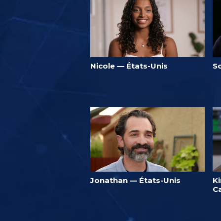
Nicole — États-Unis
S
Jonathan — États-Unis
K
C