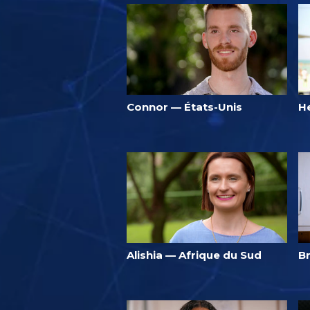
Connor — États-Unis
He
Alishia — Afrique du Sud
Br