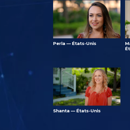
Perla — États-Unis
M
É
Shanta — États-Unis