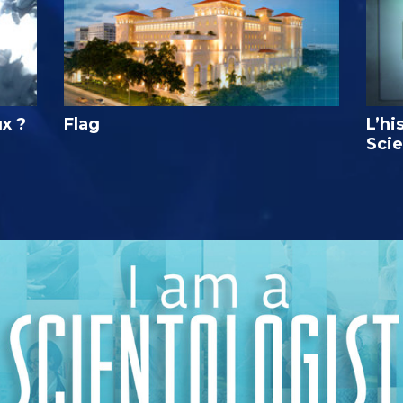
ux ?
Flag
L’hi
Sci