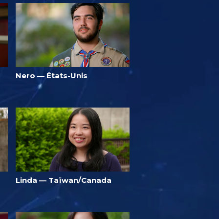
Nero — États-Unis
Linda — Taïwan/Canada