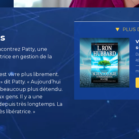
PLUS 
is
V
s
ncontrez Patty, une
D
trice en gestion de la
a
— 
me
’est vivre plus librement.
 dit Patty. « Aujourd’hui
de beaucoup plus détendu.
ux gens. Il y a une
 depuis très longtemps. La
 libératrice. »