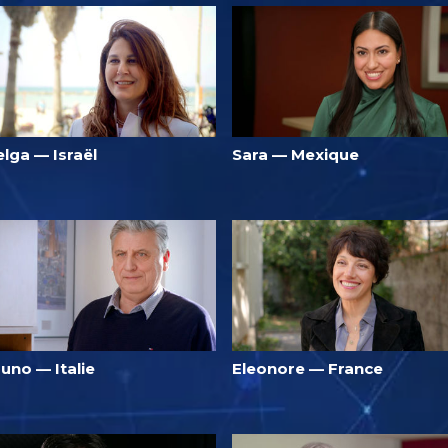
lga — Israël
Sara — Mexique
uno — Italie
Eleonore — France