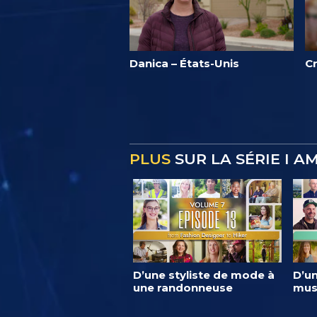
Danica – États-Unis
Cr
PLUS
SUR LA SÉRIE I A
D’une styliste de mode à
D’un
une randonneuse
mus