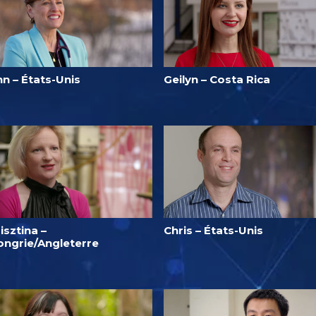
n – États-Unis
Geilyn – Costa Rica
isztina –
Chris – États-Unis
ongrie/Angleterre