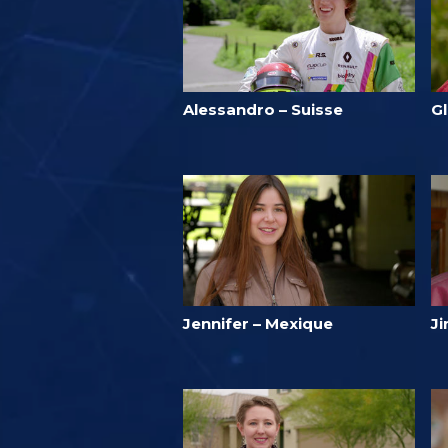
Alessandro – Suisse
G
Jennifer – Mexique
Ji