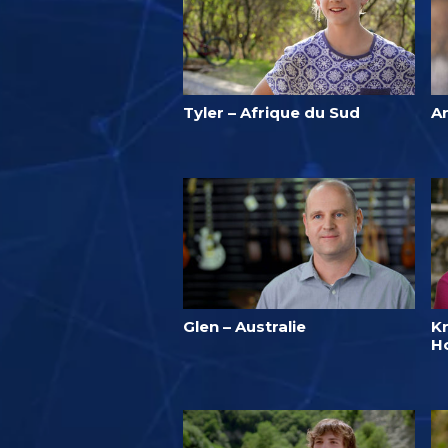
Tyler – Afrique du Sud
An
Glen – Australie
Kr
H