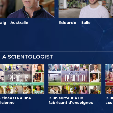
aig – Australie
Edoardo – Italie
M A SCIENTOLOGIST
 cinéaste à une
D’un surfeur à un
D’u
icienne
fabricant d’enseignes
scu