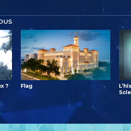
OUS
ux ?
Flag
L’hi
Sci