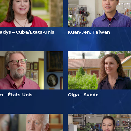
ladys – Cuba/États-Unis
Kuan-Jen, Taïwan
m – États-Unis
Olga – Suède