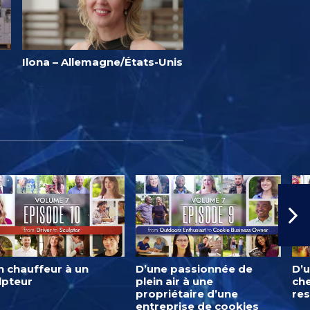
Ilona – Allemagne/États-Unis
n chauffeur à un
D’une passionnée de
D’u
lpteur
plein air à une
ch
propriétaire d’une
res
entreprise de cookies