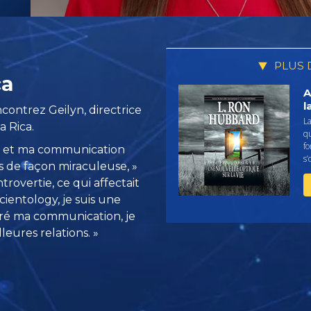
PLUS 
ca
A
l
ncontrez Geilyn, directrice
La
 Rica.
qu
fo
on et ma communication
s’
s de façon miraculeuse, »
introvertie, ce qui affectait
cientology, je suis une
ioré ma communication, je
leures relations. »