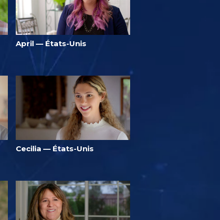
April — États-Unis
Cecilia — États-Unis