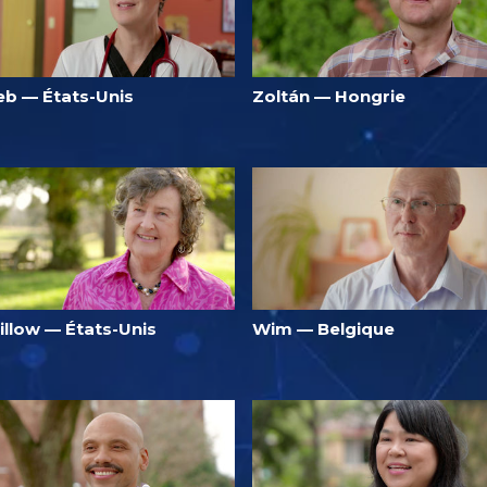
eb — États-Unis
Zoltán — Hongrie
illow — États-Unis
Wim — Belgique