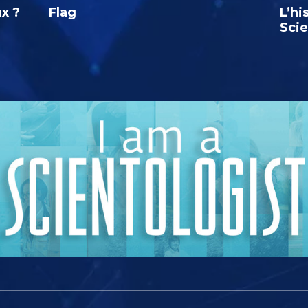
ux ?
Flag
L’hi
Sci