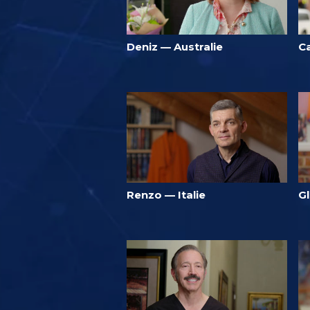
Deniz — Australie
C
Renzo — Italie
Gl