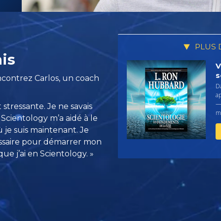
PLUS 
is
V
s
encontrez Carlos, un coach
D
a
— 
 stressante. Je ne savais
me
La Scientology m’a aidé à le
ù je suis maintenant. Je
essaire pour démarrer mon
 que j’ai en Scientology. »