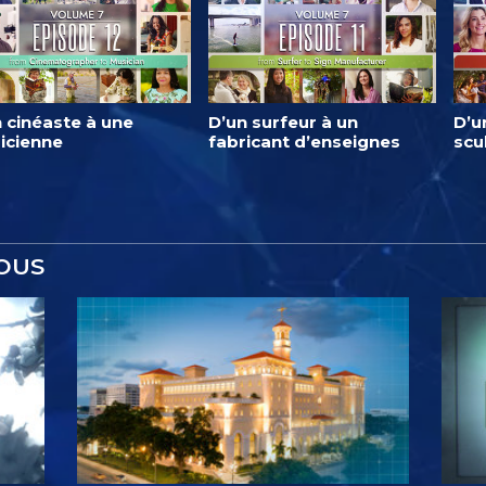
 cinéaste à une
D’un surfeur à un
D’u
icienne
fabricant d’enseignes
scu
OUS