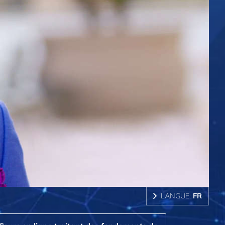
LANGUE:
FR