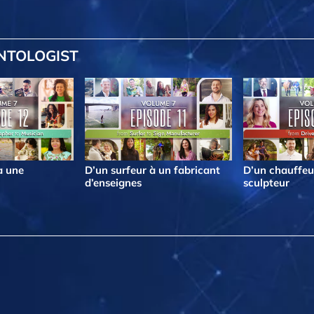
ENTOLOGIST
à une
D’un surfeur à un fabricant
D’un chauffeu
d’enseignes
sculpteur