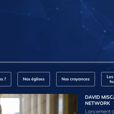
Les
s ?
Nos églises
Nos croyances
hu
DAVID MISC
NETWORK
Lancement d