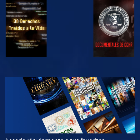
VE
VE
VE
VE
EXPLORA LAS
SERIES