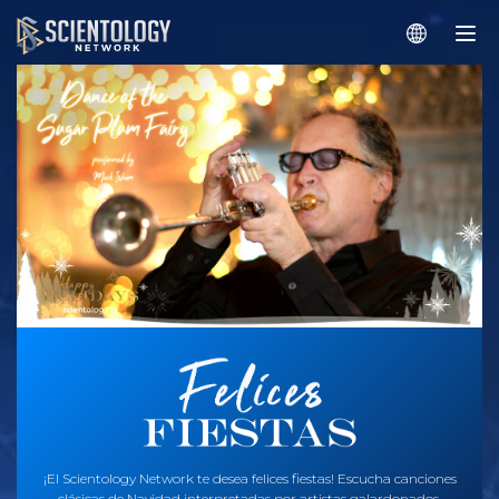
¡El Scientology Network te desea felices fiestas! Escucha canciones
clásicas de Navidad interpretadas por artistas galardonados.