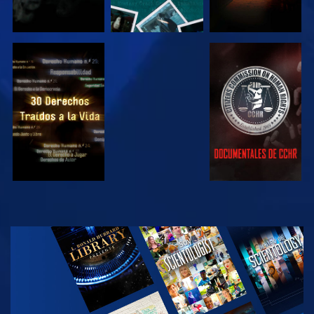
VE
VE
VE
VE
EXPLORA LAS
SERIES