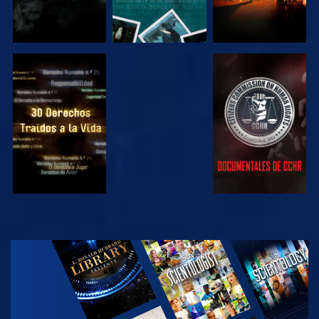
VE
VE
VE
VE
EXPLORA LAS
SERIES