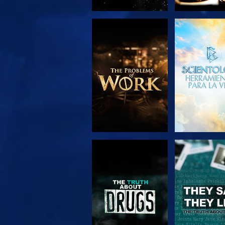
EXPLORA LAS
VE
SERIES
VE
VE