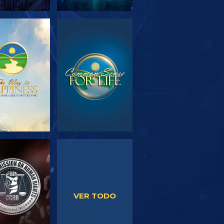
PLORA LAS
VE
SERIES
VE
VE
VER TODO