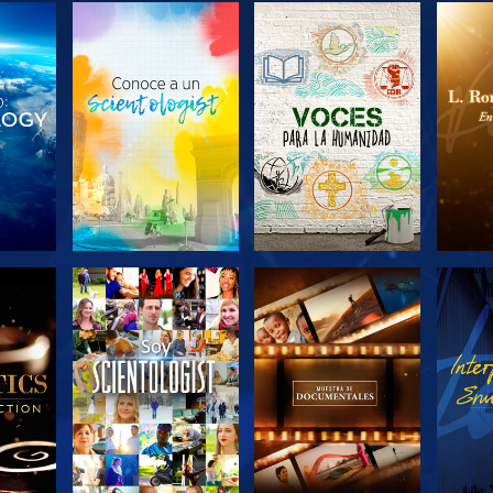
LAS
EXPLORA LAS
EXPLORA LAS
EX
S
SERIES
SERIES