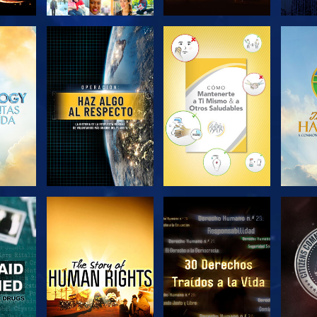
EXPLORA LAS
EXPLORA LAS
EX
SERIES
SERIES
VE
VE