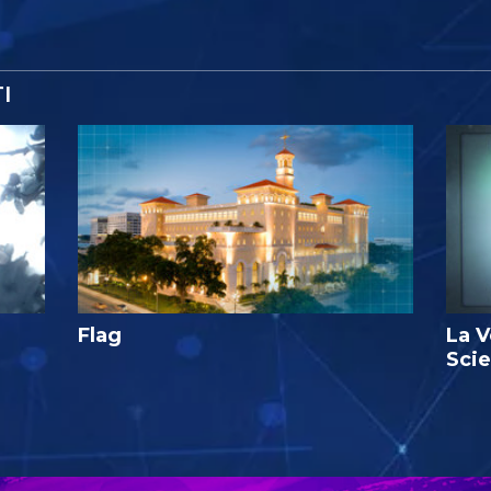
I
Flag
La V
Sci