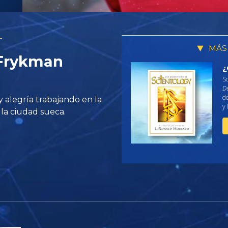
T
MÁS
 Frykman
¿
So
De
de
 alegría trabajando en la
y 
 la ciudad sueca.