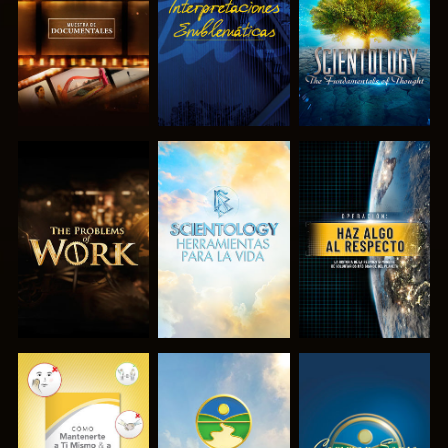
SERIES
SERIES
EXPLORA LAS
EXPLORA LAS
VE
SERIES
SERIES
VE
VE
VE