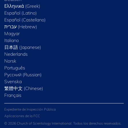
Ελληνικά (Greek)
Español (Latino)
Español (Castellano)
Magyar
Italiano
日本語 (Japanese)
Nederlands
Norsk
Português
Русский (Russian)
Svenska
繁體中文 (Chinese)
Français
Expediente de Inspección Pública
Aplicaciones de la FCC
© 2026 Church of Scientology International. Todos los derechos reservados.