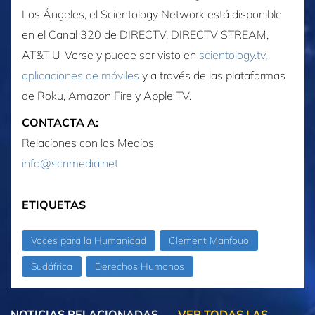
Los Ángeles, el Scientology Network está disponible
en el Canal 320 de DIRECTV, DIRECTV STREAM,
AT&T U‑Verse y puede ser visto en
scientology.tv
,
aplicaciones de móviles
y a través de las plataformas
de Roku, Amazon Fire y Apple TV.
CONTACTA A:
Relaciones con los Medios
info@scnmedia.net
ETIQUETAS
Voces para la Humanidad
Clement Manfouo
Sudáfrica
Derechos Humanos
NOTICIAS RELACIONADAS
VER TODAS LAS