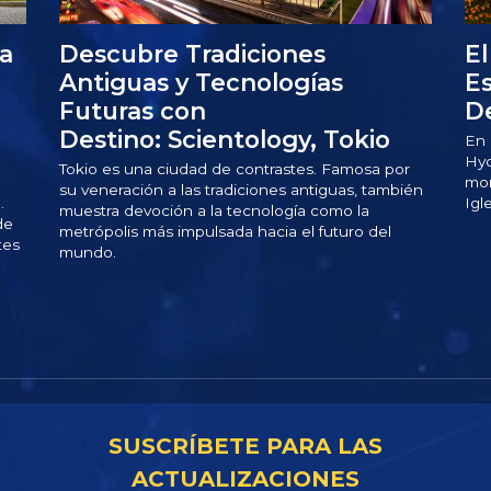
a
Descubre Tradiciones
El
Antiguas y Tecnologías
Es
Futuras con
De
Destino: Scientology, Tokio
En 
Hyd
Tokio es una ciudad de contrastes. Famosa por
mon
su veneración a las tradiciones antiguas, también
.
Igl
muestra devoción a la tecnología como la
de
metrópolis más impulsada hacia el futuro del
tes
mundo.
SUSCRÍBETE PARA LAS
ACTUALIZACIONES