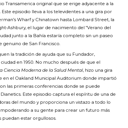
io Transamerica original que se erige adyacente a la
ste episodio lleva a los televidentes a una gira por
herman’s Wharf y Chinatown hasta Lombard Street, la
ght‑Ashbury, el lugar de nacimiento del “Verano del
iudad junto a la Bahía estaría completo sin un paseo
le genuino de San Francisco.
 siguen la tradición de ayuda que su Fundador,
 ciudad en 1950. No mucho después de que el
La Ciencia Moderna de la Salud Mental
, hizo una gira
ue en el Oakland Municipal Auditorium donde impartió
ron las primeras conferencias donde se puede
ianetics. Este episodio captura el espíritu de una de
oras del mundo y proporciona un vistazo a todo lo
, empoderando a su gente para crear un futuro más
 puedan estar orgullosos.