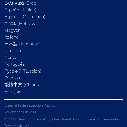
Ελληνικά (Greek)
Español (Latino)
Español (Castellano)
Magyar
Italiano
日本語 (Japanese)
Nederlands
Norsk
Português
Русский (Russian)
Svenska
繁體中文 (Chinese)
Français
Expediente de Inspección Pública
Aplicaciones de la FCC
© 2026 Church of Scientology International. Todos los derechos reservados.
Términos de Uso