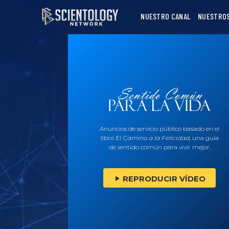
NUESTRO CANAL
NUESTRO
Anuncios de servicio público basado en el
libro
El Camino a la Felicidad,
una guía
de sentido común para vivir mejor.
REPRODUCIR VÍDEO