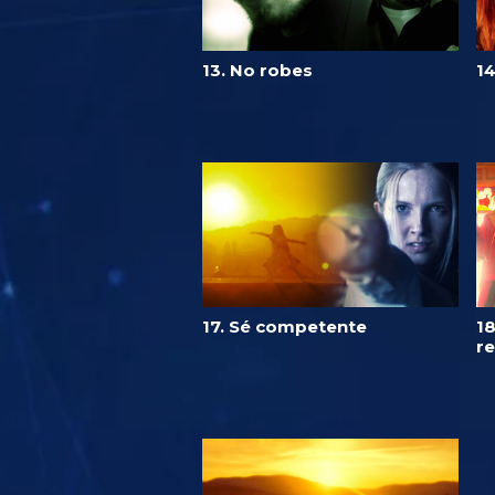
13. No robes
14
17. Sé competente
18
r