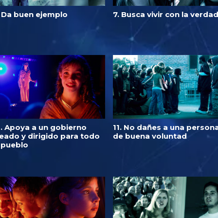
. Da buen ejemplo
7. Busca vivir con la verda
0. Apoya a un gobierno
11. No dañes a una person
eado y dirigido para todo
de buena voluntad
l pueblo