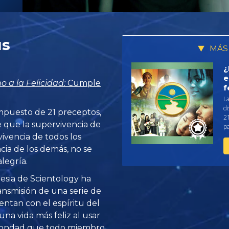
us
MÁS
¿
e
o a la Felicidad:
Cumple
f
La
d
puesto de 21 preceptos,
2
 que la supervivencia de
pa
vencia de todos los
cia de los demás, no se
legría.
glesia de Scientology ha
ansmisión de una serie de
sentan con el espíritu del
una vida más feliz al usar
a bondad que todo miembro