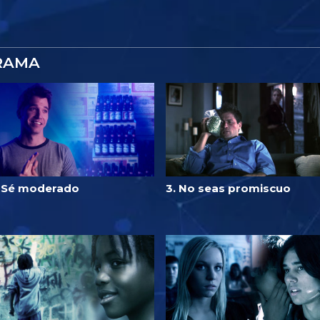
RAMA
. Sé moderado
3. No seas promiscuo