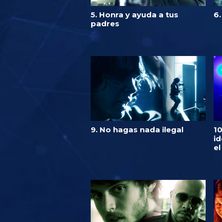
5. Honra y ayuda a tus
6
padres
9. No hagas nada ilegal
1
id
e