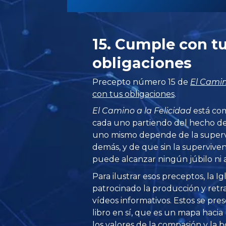
15. Cumple con t
obligaciones
Precepto número 15 de
El Camin
con tus obligaciones
.
El Camino a la Felicidad
está com
cada uno partiendo del hecho de
uno mismo depende de la supervi
demás, y de que sin la superviven
puede alcanzar ningún júbilo ni a
Para ilustrar esos preceptos, la I
patrocinado la producción y retr
vídeos informativos. Estos se pre
libro en sí, que es un mapa hacia 
los valores de la compasión y l