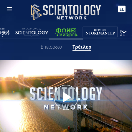
EL
Επεισόδιο
Τρέιλερ
Play
Video