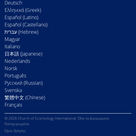
Deutsch
Ελληνικά (Greek)
Español (Latino)
Español (Castellano)
Magyar
Italiano
日本語 (Japanese)
Nederlands
Norsk
Português
Русский (Russian)
Svenska
繁體中文 (Chinese)
Français
© 2026 Church of Scientology International. Όλα τα Δικαιώματα
Κατοχυρωμένα.
Όροι Χρήσης