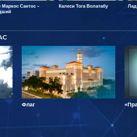
 Маркос Сантос –
Калеси Тога Волатабу
Лад
дший
АС
Флаг
«Пра