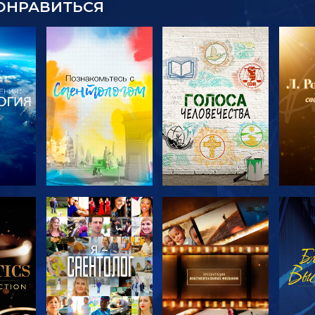
ОНРАВИТЬСЯ
ТЬ
СМОТРЕТЬ
СМОТРЕТЬ
С
ЧИ
ПЕРЕДАЧИ
ПЕРЕДАЧИ
П