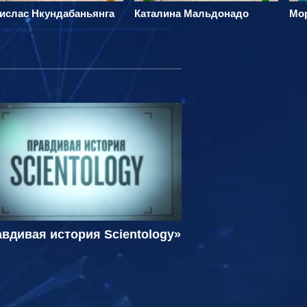
ислас Нкундабаньянга
Каталина Мальдонадо
Мор
вдивая история Scientology»