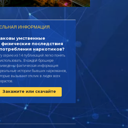
ЕЛЬНАЯ ИНФОРМАЦИЯ
аковы умственные
 физические последствия
потребления наркотиков?
ту серию из 14 публикаций легко понять
 использовать. В каждой брошюре
риведены фактическая информация
 реальные истории бывших наркоманов,
оторые вызывают отклик в людях всех
озрастов.
Закажите или скачайте