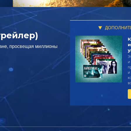
ДОПОЛНИТ
трейлер)
К
и
ране, просвещая миллионы
у
Э
и
п
и
к
в