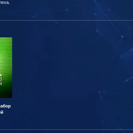
пеха.
набор
ей