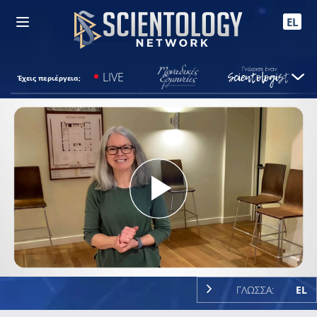
EL
LIVE
Έχεις περιέργεια;
Play
Video
ΓΛΩΣΣΑ:
EL