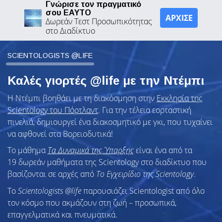
Γνώρισε τον πραγματικό
σου ΕΑΥΤΟ
ΑΡΧΙΣΕ
Δωρεάν Τεστ Προσωπικότητας
στο Διαδίκτυο
SCIENTOLOGISTS @LIFE
Καλές γιορτές @life με την Ντέμπι
Η Ντέμπι βοηθάει με τη διακόσμηση στην
Εκκλησία της
Scientology του Πόρτλαντ
. Για την τέλεια εορταστική
πινελιά, δημιουργεί ένα διακοσμητικό με γκι, που τυχαίνει
να αφθονεί στα Βορειοδυτικά!
Το μάθημα
Τα Δυναμικά της Ύπαρξης
είναι ένα από τα
19 δωρεάν μαθήματα της Scientology στο διαδίκτυο που
βασίζονται σε αρχές από
Το Εγχειρίδιο της Scientology
.
Το
Scientologists @life
παρουσιάζει Scientologist από όλο
τον κόσμο που ακμάζουν
στη ζωή – προσωπικά,
επαγγελματικά και πνευματικά.