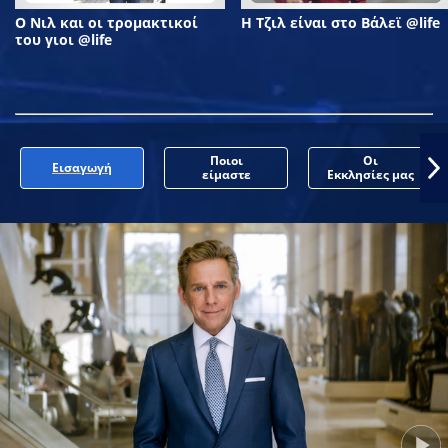
Ο Νιλ και οι τρομακτικοί
Η Τζιλ είναι στο Βάλεϊ @life
του γιοι @life
Ποιοι
Οι
Εισαγωγή
είμαστε
Εκκλησίες μας