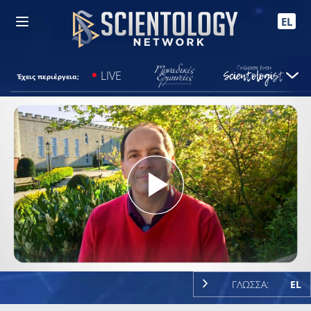
EL
LIVE
Έχεις περιέργεια;
Play
Video
ΓΛΩΣΣΑ:
EL