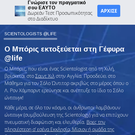
Γνώρισε τον πραγματικό
σου ΕΑΥΤΟ
ΑΡΧΙΣΕ
Δωρεάν Τεστ Προσωπικότητας
στο Διαδίκτυο
SCIENTOLOGISTS @LIFE
Ο Μπόρις εκτοξεύεται στη Γέφυρα
@life
Ο Μπόρις, που είναι ένας Scientologist από τη Χιλή,
βρίσκεται στο
Σαιντ Χιλ
στην Αγγλία. Προοδεύει στο
Μάθημα για τον Σόλο Ώντιτορ ακριβώς στο μέρος όπου ο
Λ. Ρον Χάμπαρντ ερεύνησε και ανέπτυξε το ίδιο το Σόλο
ώντιτινγκ
!
Κάθε μέρα, σε όλο τον κόσμο, οι άνθρωποι λαμβάνουν
ώντιτινγκ
(συμβούλευση της Scientology) για να επιτύχουν
πνευματική διαφώτιση και ελευθερία.
Βρες την
πλησιέστερη σ’ εσένα Εκκλησία, Μίσιον ή ομάδα της