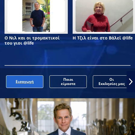
Ο Νιλ και οι τρομακτικοί
Η Τζιλ είναι στο Βάλεϊ @life
του γιοι @life
Ποιοι
Οι
Εισαγωγή
είμαστε
Εκκλησίες μας