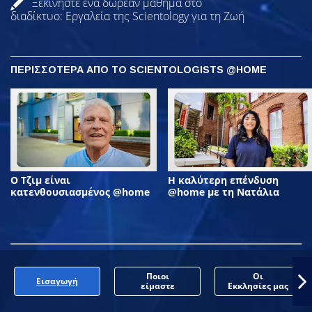
Ξεκινήστε ένα δωρεάν μάθημα στο
διαδίκτυο: Εργαλεία της Scientology για τη Ζωή
ΠΕΡΙΣΣΟΤΕΡΑ ΑΠΟ ΤΟ SCIENTOLOGISTS @HOME
Ο Τζιμ είναι
Η καλύτερη επένδυση
κατενθουσιασμένος @home
@home με τη Νατάλια
Ποιοι
Οι
Εισαγωγή
είμαστε
Εκκλησίες μας