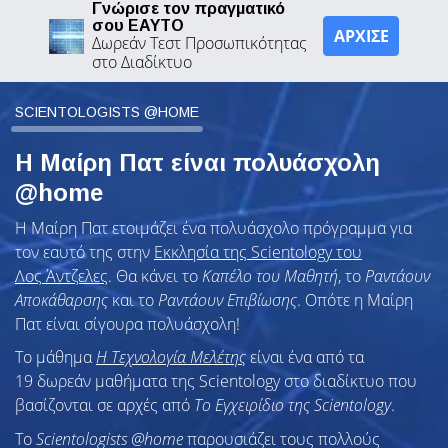
Γνώρισε τον πραγματικό
σου ΕΑΥΤΟ
ΑΡΧΙΣΕ
Δωρεάν Τεστ Προσωπικότητας
στο Διαδίκτυο
SCIENTOLOGISTS @HOME
Η Μαίρη Πατ είναι πολυάσχολη
@home
Η Μαίρη Πατ ετοιμάζει ένα πολυάσχολο πρόγραμμα για
τον εαυτό της στην
Εκκλησία της Scientology του
Λος Άντζελες
. Θα κάνει το
Καπέλο του Μαθητή
, το
Ραντάουν
Αποκάθαρσης
και το
Ραντάουν Επιβίωσης
. Οπότε η Μαίρη
Πατ είναι σίγουρα πολυάσχολη!
Το μάθημα
Η Τεχνολογία Μελέτης
είναι ένα από τα
19 δωρεάν μαθήματα της Scientology στο διαδίκτυο που
βασίζονται σε αρχές από
Το Εγχειρίδιο της Scientology
.
To
Scientologists @home
παρουσιάζει τους πολλούς