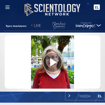
EL
LIVE
Έχεις περιέργεια;
Play
Video
ΓΛΩΣΣΑ:
EL