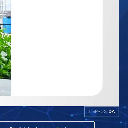
SPROG:
DA