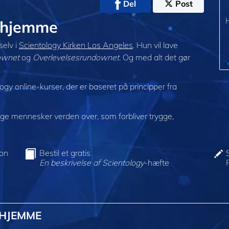
Del
Post
 @hjemme
selv i
Scientology Kirken Los Angeles
. Hun vil lave
ownet
og
Overlevelsesrundownet
. Og med alt det gør
ogy online-kurser, der er baseret på principper fra
e mennesker verden over, som forbliver trygge,
ion
Bestil et gratis
En beskrivelse af Scientology
-hæfte
@HJEMME