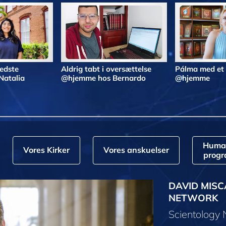
bedste
Aldrig tabt i oversættelse
Pálma med et
Natalia
@hjemme hos Bernardo
@hjemme
Huma
Vores Kirker
Vores anskuelser
prog
DAVID MISC
NETWORK
Scientology