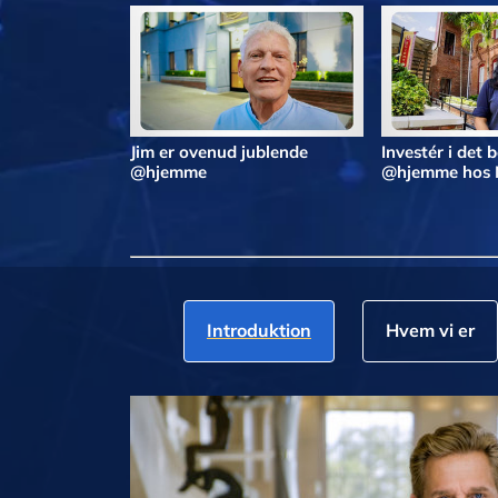
Jim er ovenud jublende
Investér i det 
@hjemme
@hjemme hos 
Introduktion
Hvem vi er