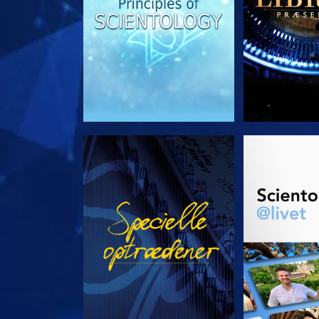
SE
UDFORSK