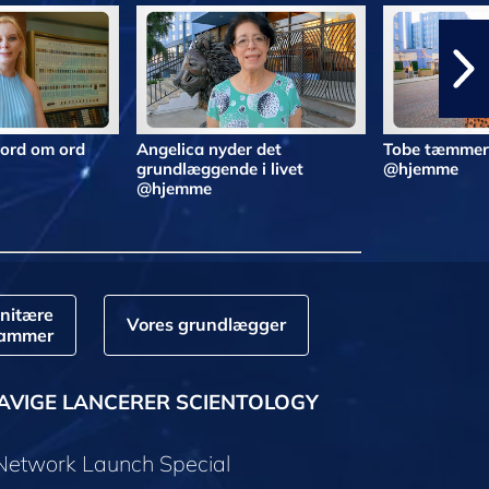
 ord om ord
Angelica nyder det
Tobe tæmmer 
grundlæggende i livet
@hjemme
@hjemme
nitære
Vores grundlægger
rammer
AVIGE LANCERER SCIENTOLOGY
 Network Launch Special