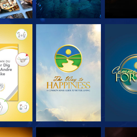
 SERIEN
SE
S