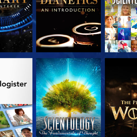
 SERIEN
SE
UDFORSK