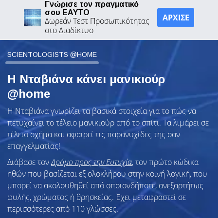
Γνώρισε τον πραγματικό
σου ΕΑΥΤΟ
ΑΡΧΙΣΕ
Δωρεάν Τεστ Προσωπικότητας
στο Διαδίκτυο
SCIENTOLOGISTS @HOME
Η Νταβιάνα κάνει μανικιούρ
@home
Η Νταβιάνα γνωρίζει τα βασικά στοιχεία για το πώς να
πετυχαίνει το τέλειο μανικιούρ από το σπίτι. Τα λιμάρει σε
τέλειο σχήμα και αφαιρεί τις παρανυχίδες της σαν
επαγγελματίας!
Διάβασε τον
Δρόμο προς την Ευτυχία
, τον πρώτο κώδικα
ηθών που βασίζεται εξ ολοκλήρου στην κοινή λογική, που
μπορεί να ακολουθηθεί από οποιονδήποτε, ανεξαρτήτως
φυλής, χρώματος ή θρησκείας. Έχει μεταφραστεί σε
περισσότερες από 110 γλώσσες.