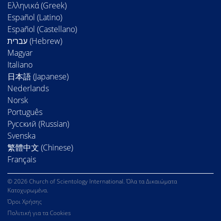
Ελληνικά (Greek)
Español (Latino)
Español (Castellano)
Magyar
Italiano
日本語 (Japanese)
Nederlands
Norsk
Português
Русский (Russian)
Svenska
繁體中文 (Chinese)
Français
© 2026 Church of Scientology International. Όλα τα Δικαιώματα
Κατοχυρωμένα.
Όροι Χρήσης
Πολιτική για τα Cookies