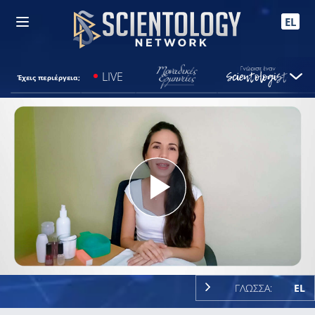
EL
LIVE
Έχεις περιέργεια;
Play
Video
ΓΛΩΣΣΑ:
EL