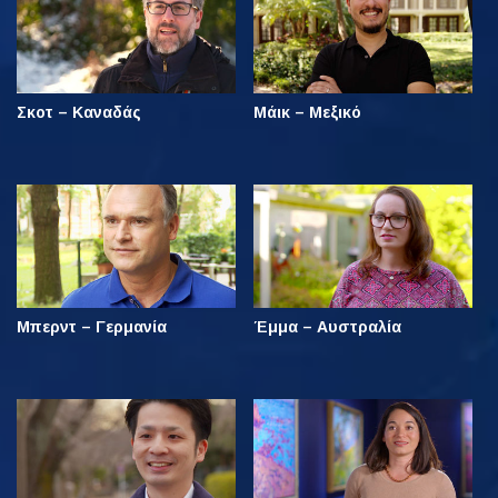
Σκοτ – Καναδάς
Μάικ – Μεξικό
Μπερντ – Γερμανία
Έμμα – Αυστραλία