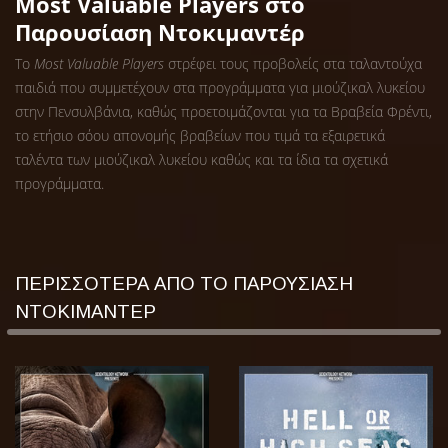
Most Valuable Players στο
Παρουσίαση Ντοκιμαντέρ
Το
Most Valuable Players
στρέφει τους προβολείς στα ταλαντούχα
παιδιά που συμμετέχουν στα προγράμματα για μιούζικαλ λυκείου
στην Πενσυλβάνια, καθώς προετοιμάζονται για τα Βραβεία Φρέντι,
το ετήσιο σόου απονομής βραβείων που τιμά τα εξαιρετικά
ταλέντα των μιούζικαλ λυκείου καθώς και τα ίδια τα σχετικά
προγράμματα.
ΠΕΡΙΣΣΟΤΕΡΑ ΑΠΟ ΤΟ ΠΑΡΟΥΣΙΑΣΗ
ΝΤΟΚΙΜΑΝΤΕΡ