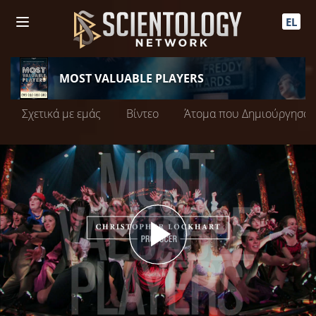
EL
MOST VALUABLE PLAYERS
Σχετικά με εμάς
Βίντεο
Άτομα που Δημιούργησαν
Play
Video