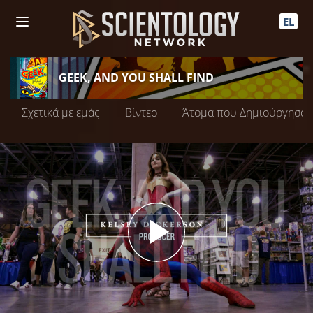
EL
GEEK, AND YOU SHALL FIND
Σχετικά με εμάς
Βίντεο
Άτομα που Δημιούργησαν
Play
Video