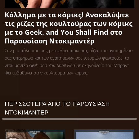
Κόλλημα με τα κόμικς! Ανακαλύψτε
τις ρίζες της κουλτούρας των κόμικς
με το Geek, and You Shall Find στο
Παρουσίαση Ντοκιμαντέρ
Σαν μια πύλη που σας μεταφέρει πίσω στις ρίζες του αγαπημένου
σας υπερήρωα και των αγαπημένων σας ιστοριών φαντασίας, το
ντοκιμαντέρ
Geek, and You Shall Find
με σκηνοθεσία του Μπραντ
Φέι εμβαθύνει στην κουλτούρα των κόμικς.
ΠΕΡΙΣΣΟΤΕΡΑ ΑΠΟ ΤΟ ΠΑΡΟΥΣΙΑΣΗ
ΝΤΟΚΙΜΑΝΤΕΡ