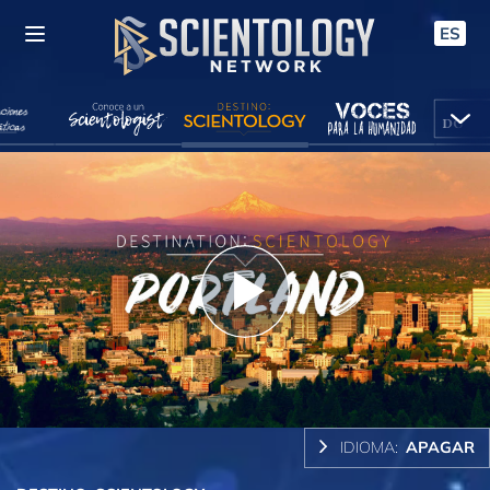
ES
Play
Video
IDIOMA:
APAGAR