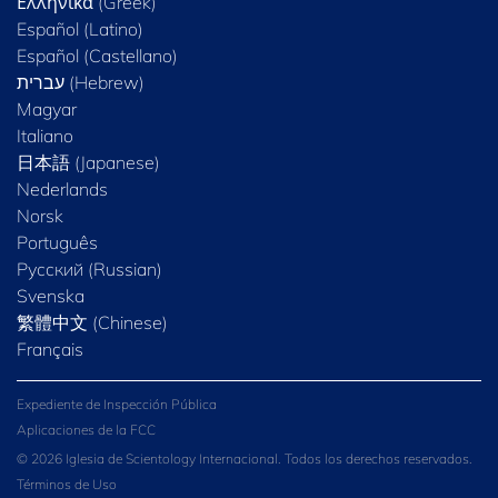
Ελληνικά (Greek)
Español (Latino)
Español (Castellano)
Magyar
Italiano
日本語 (Japanese)
Nederlands
Norsk
Português
Русский (Russian)
Svenska
繁體中文 (Chinese)
Français
Expediente de Inspección Pública
Aplicaciones de la FCC
© 2026 Iglesia de Scientology Internacional. Todos los derechos reservados.
Términos de Uso