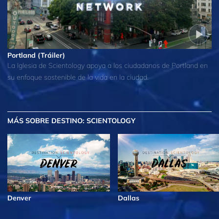
Portland (Tráiler)
La Iglesia de Scientology apoya a los ciudadanos de Portland en
su enfoque sostenible de la vida en la ciudad.
MÁS
SOBRE DESTINO: SCIENTOLOGY
Denver
Dallas