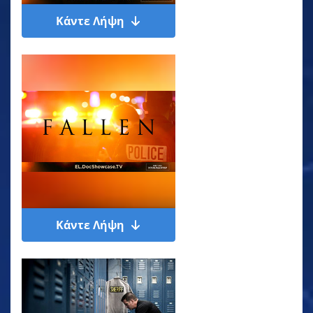
Κάντε Λήψη
Κάντε Λήψη