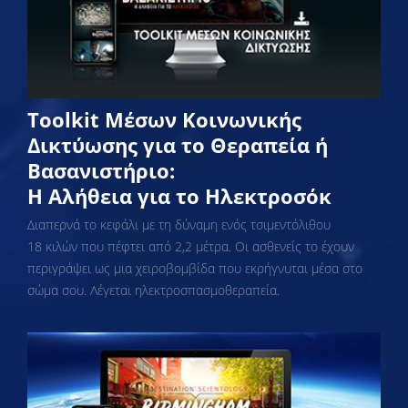
Toolkit Μέσων Κοινωνικής
Δικτύωσης για το Θεραπεία ή
Βασανιστήριο:
Η Αλήθεια για το Ηλεκτροσόκ
Διαπερνά το κεφάλι με τη δύναμη ενός τσιμεντόλιθου
18 κιλών που πέφτει από 2,2 μέτρα. Οι ασθενείς το έχουν
περιγράψει ως μια χειροβομβίδα που εκρήγνυται μέσα στο
σώμα σου. Λέγεται ηλεκτροσπασμοθεραπεία.