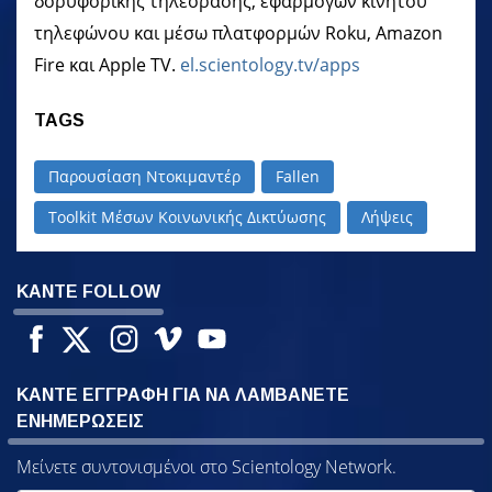
δορυφορικής τηλεόρασης, εφαρμογών κινητού
τηλεφώνου και μέσω πλατφορμών Roku, Amazon
Fire και Apple TV.
el.scientology.tv/apps
TAGS
Παρουσίαση Ντοκιμαντέρ
Fallen
Toolkit Μέσων Κοινωνικής Δικτύωσης
Λήψεις
ΚΑΝΤΕ FOLLOW
ΚΑΝΤΕ ΕΓΓΡΑΦΗ ΓΙΑ ΝΑ ΛΑΜΒΑΝΕΤΕ
ΕΝΗΜΕΡΩΣΕΙΣ
Μείνετε συντονισμένοι στο Scientology Network.