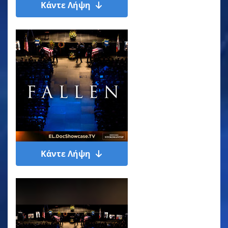
Κάντε Λήψη
Κάντε Λήψη