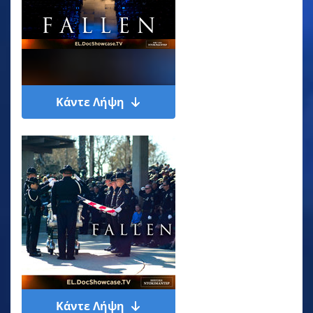
Κάντε Λήψη
Κάντε Λήψη