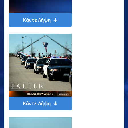
Κάντε Λήψη
Κάντε Λήψη