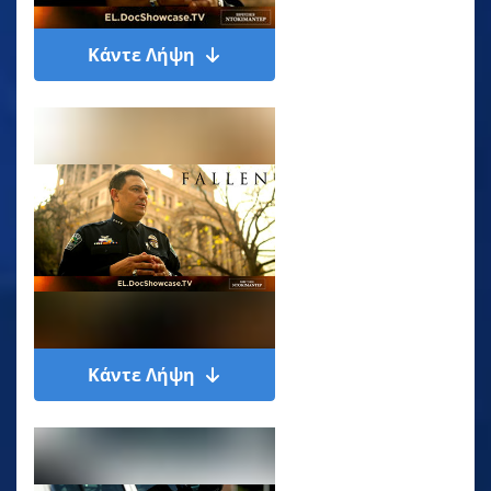
Κάντε Λήψη
Κάντε Λήψη