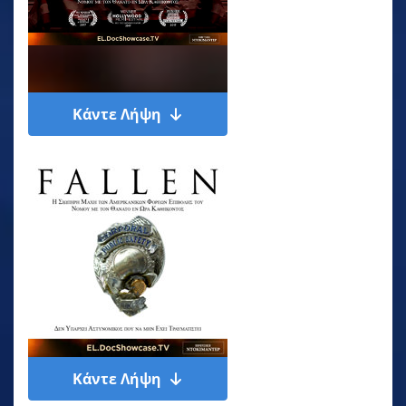
Κάντε Λήψη
Κάντε Λήψη