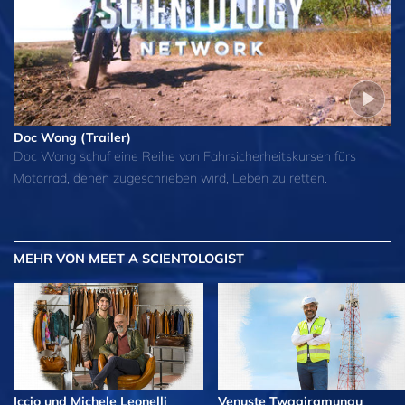
Doc Wong (Trailer)
Doc Wong schuf eine Reihe von Fahrsicherheitskursen fürs
Motorrad, denen zugeschrieben wird, Leben zu retten.
MEHR
VON MEET A SCIENTOLOGIST
Iccio und Michele Leonelli
Venuste Twagiramungu