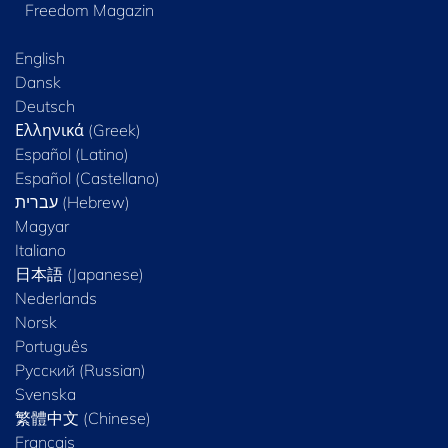
Freedom Magazin
English
Dansk
Deutsch
Ελληνικά (Greek)
Español (Latino)
Español (Castellano)
Magyar
Italiano
日本語 (Japanese)
Nederlands
Norsk
Português
Русский (Russian)
Svenska
繁體中文 (Chinese)
Français