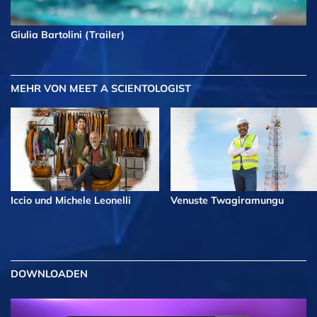
Giulia Bartolini (Trailer)
MEHR
VON MEET A SCIENTOLOGIST
Iccio und Michele Leonelli
Venuste Twagiramungu
DOWNLOADEN