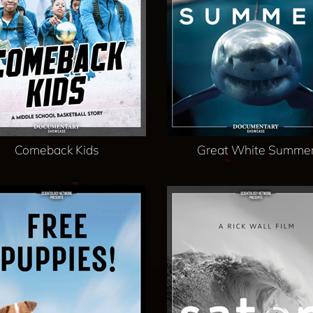
Comeback Kids
Great White Summe