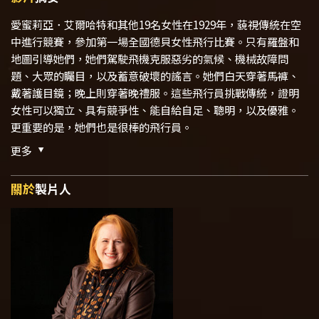
愛蜜莉亞．艾爾哈特和其他19名女性在1929年，藐視傳統在空
中進行競賽，參加第一場全國德貝女性飛行比賽。只有羅盤和
地圖引導她們，她們駕駛飛機克服惡劣的氣候、機械故障問
題、大眾的矚目，以及蓄意破壞的謠言。她們白天穿著馬褲、
戴著護目鏡；晚上則穿著晚禮服。這些飛行員挑戰傳統，證明
女性可以獨立、具有競爭性、能自給自足、聰明，以及優雅。
更重要的是，她們也是很棒的飛行員。
更多
關於
製片人