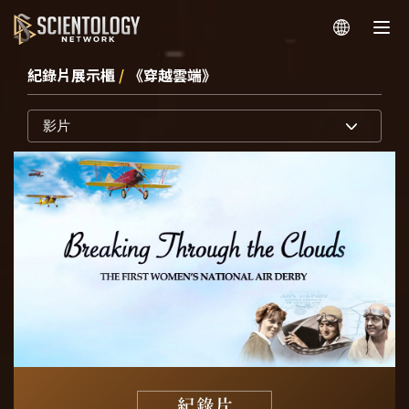
紀錄片展示櫃
/
《穿越雲端》
影片