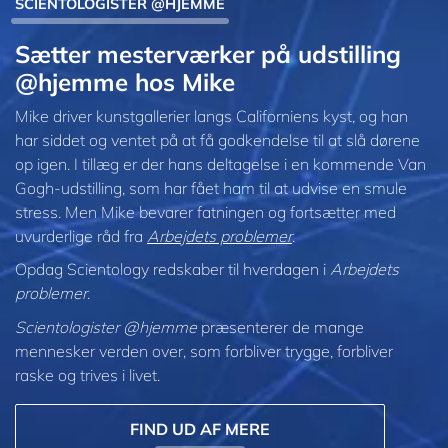
SCIENTOLOGISTER @HJEMME
Sætter mesterværker på udstilling
@hjemme hos Mike
Mike driver kunstgallerier langs Californiens kyst, og han
har siddet og ventet på at få godkendelse til at slå dørene
op igen. I tillæg er der hans deltagelse i en kommende Van
Gogh-udstilling, som har fået ham til at udvise en smule
stress. Men Mike bevarer fatningen og fortsætter med
uvurderlige råd fra
Arbejdets problemer
.
Opdag Scientology redskaber til hverdagen i
Arbejdets
problemer
.
Scientologister @hjemme
præsenterer de mange
mennesker verden over, som forbliver trygge, forbliver
raske og trives i livet.
FIND UD AF MERE