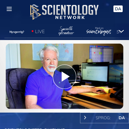
DA
LIVE
Nysgerrig?
Play
Video
SPROG:
DA