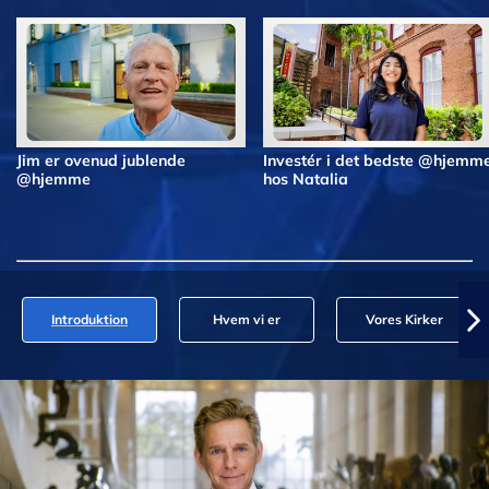
Jim er ovenud jublende
Investér i det bedste @hjemm
@hjemme
hos Natalia
Introduktion
Hvem vi er
Vores Kirker