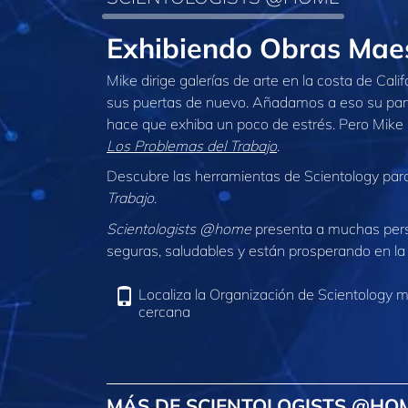
Exhibiendo Obras Mae
Mike dirige galerías de arte en la costa de Cali
sus puertas de nuevo. Añadamos a eso su parti
hace que exhiba un poco de estrés. Pero Mike s
Los Problemas del Trabajo
.
Descubre las herramientas de Scientology para
Trabajo
.
Scientologists @home
presenta a muchas per
seguras, saludables y están prosperando en la 
Localiza la Organización de Scientology 
cercana
MÁS DE SCIENTOLOGISTS @HO