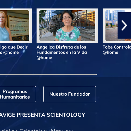
lgo que Decir
Angelica Disfruta de los
Tobe Controla
ras @home
Fundamentos en la Vida
@home
@home
Programas
Nuestro Fundador
Humanitarios
AVIGE PRESENTA SCIENTOLOGY