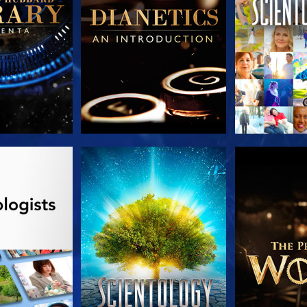
AS SERIES
VE
EXPLORA L