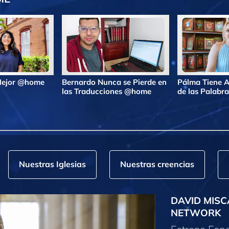
 Mejor @home
Bernardo Nunca se Pierde en
Pálma Tiene A
las Traducciones @home
de las Palab
Nuestras Iglesias
Nuestras creencias
DAVID MISC
NETWORK