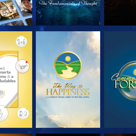
AS SERIES
VE
V