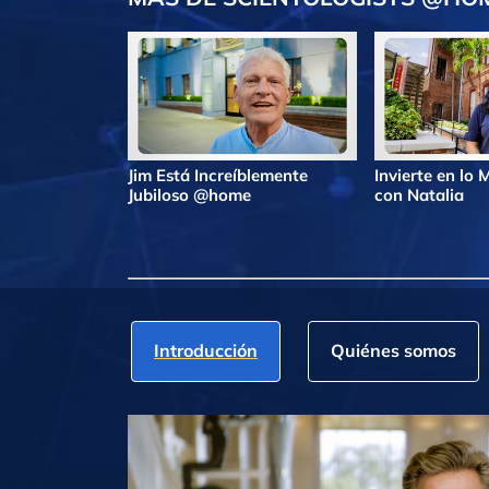
Jim Está Increíblemente
Invierte en lo
Jubiloso @home
con Natalia
Introducción
Quiénes somos