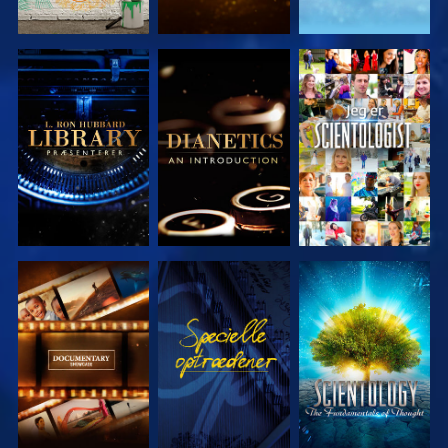
UDFORSK
UDFORSK
SE
SERIEN
SERIEN
UDFORSK
SE
UDFORSK
SERIEN
SERIEN