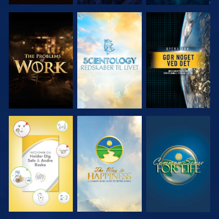
UDFORSK
UDFORSK
SE
SERIEN
SERIEN
SE
SE
SE