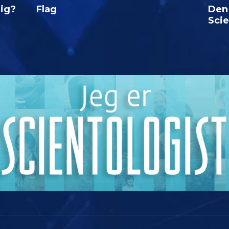
lig?
Flag
Den
Sci