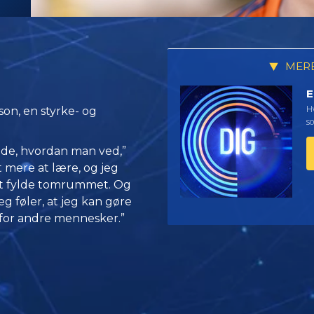
MERE
E
Hv
on, en styrke- og
so
vide, hvordan man ved,”
t mere at lære, og jeg
 at fylde tomrummet. Og
eg føler, at jeg kan gøre
 for andre mennesker.”