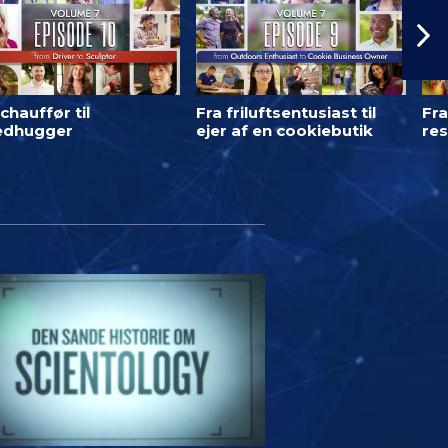
chauffør til
Fra friluftsentusiast til
Fra
ledhugger
ejer af en cookiebutik
res