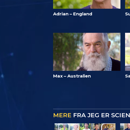
Adrian – England
S
Max – Australien
S
MERE
FRA JEG ER SCIE