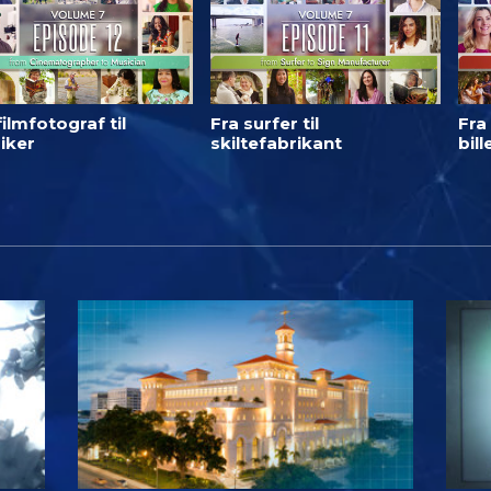
filmfotograf til
Fra surfer til
Fra 
iker
skiltefabrikant
bil