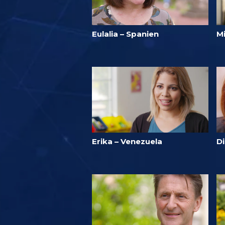
Eulalia – Spanien
Mi
Erika – Venezuela
D