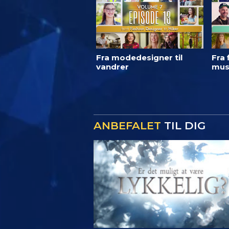
Fra modedesigner til
Fra 
vandrer
mus
ANBEFALET
TIL DIG