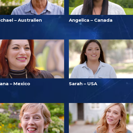
chael – Australien
Angelica – Canada
iana – Mexico
Sarah – USA