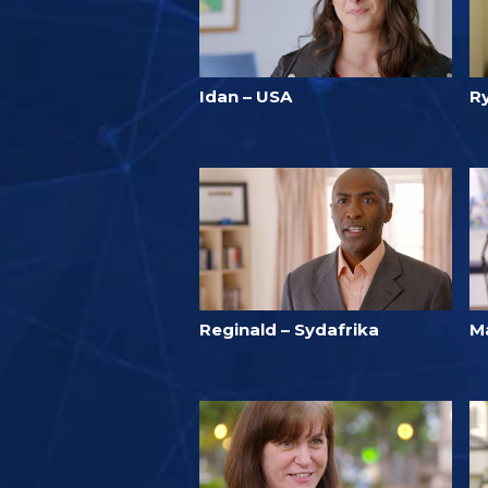
Idan – USA
R
Reginald – Sydafrika
Ma