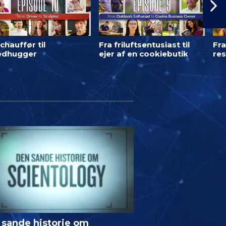
chauffør til
Fra friluftsentusiast til
Fra
ledhugger
ejer af en cookiebutik
res
 sande historie om