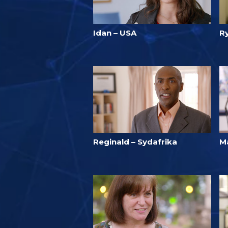
Idan – USA
R
Reginald – Sydafrika
Ma