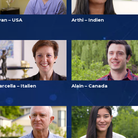
yan – USA
Arthi – Indien
rcella – Italien
Alain – Canada