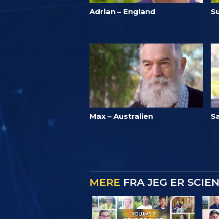
Adrian – England
S
Max – Australien
S
MERE
FRA JEG ER SCIE