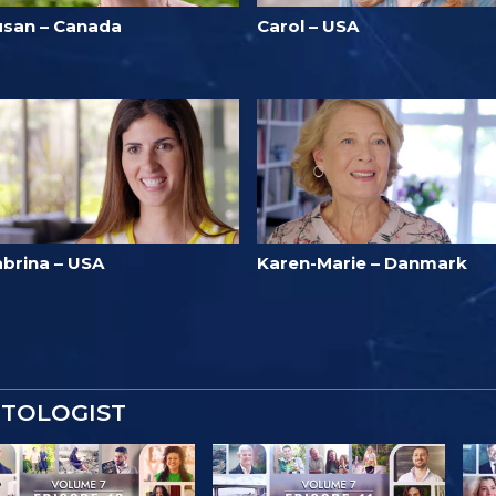
usan – Canada
Carol – USA
abrina – USA
Karen-Marie – Danmark
NTOLOGIST