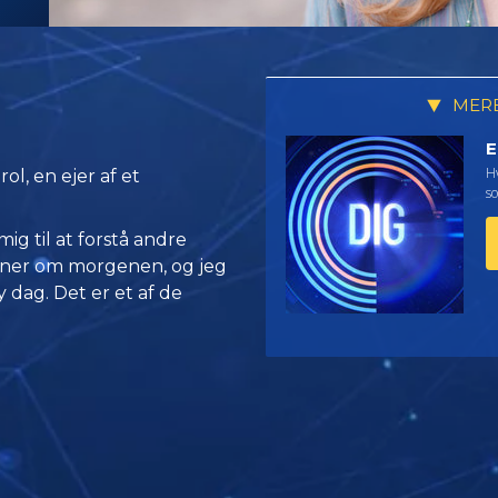
MERE
E
Hv
l, en ejer af et
so
mig til at forstå andre
ågner om morgenen, og jeg
y dag. Det er et af de