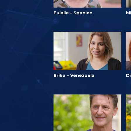
Eulalia – Spanien
Mi
Erika – Venezuela
D