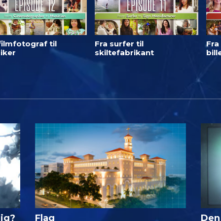
filmfotograf til
Fra surfer til
Fra 
iker
skiltefabrikant
bil
lig?
Flag
Den