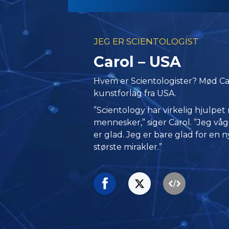
JEG ER SCIENTOLOGIST
Carol – USA
Hvem er Scientologister? Mød Caro
kunstforlag fra USA.
”Scientology har virkelig hjulpet 
mennesker,” siger Carol. ”Jeg v
er glad. Jeg er bare glad for en n
største mirakler.”