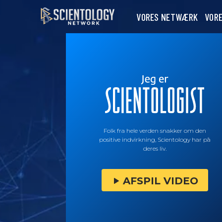
VORES NETWÆRK
VOR
Folk fra hele verden snakker om den
positive indvirkning, Scientology har på
deres liv.
AFSPIL VIDEO