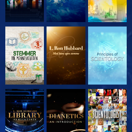
UDFORSK
UDFORSK
UDFORSK
SERIEN
SERIEN
SERIEN
UDFORSK
UDFORSK
SE
SERIEN
SERIEN