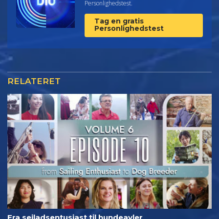
Personlighedstest.
Tag en gratis
Personlighedstest
RELATERET
Fra sejladsentusiast til hundeavler