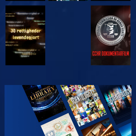
SE
SE
SE
SE
UDFORSK
SERIEN