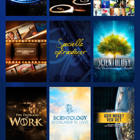
UDFORSK
SE
UDFORSK
SERIEN
SERIEN
UDFORSK
UDFORSK
SE
SERIEN
SERIEN