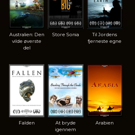
Australien: Den
Store Sonia
Til Jordens
vilde øverste
fjerneste egne
del
Falden
At bryde
Arabien
igennem