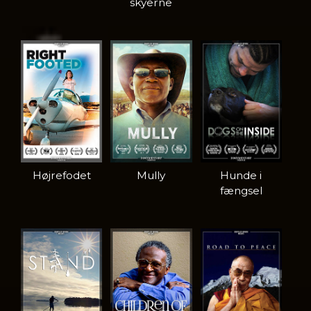
skyerne
Højrefodet
Mully
Hunde i
fængsel