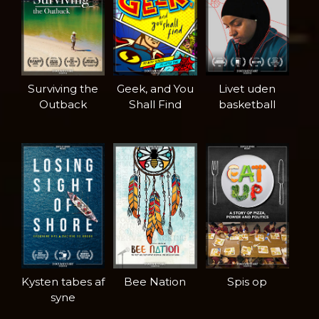
Surviving the
Geek, and You
Livet uden
Outback
Shall Find
basketball
Kysten tabes af
Bee Nation
Spis op
syne