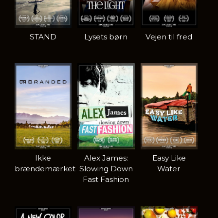
STAND
Lysets børn
Vejen til fred
Ikke
Alex James:
Easy Like
brændemærket
Slowing Down
Water
Fast Fashion