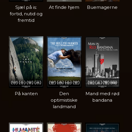
Sjæl på is:
At finde hjem
Buemagerne
fortid, nutid og
fremtid
På kanten
Den
Mand med rød
optimistiske
bandana
landmand