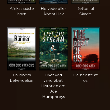
Afrikas sidste
Helvede eller
Retten til
horn
Åbent Hav
Skade
En løbers
Livet ved
De bedste af
bekendelser
vandløbet:
os
Historien om
Joe
Humphreys