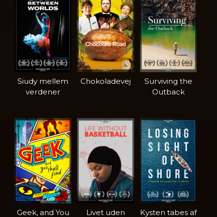
Siudy mellem
Chokoladevej
Surviving the
verdener
Outback
Geek, and You
Livet uden
Kysten tabes af