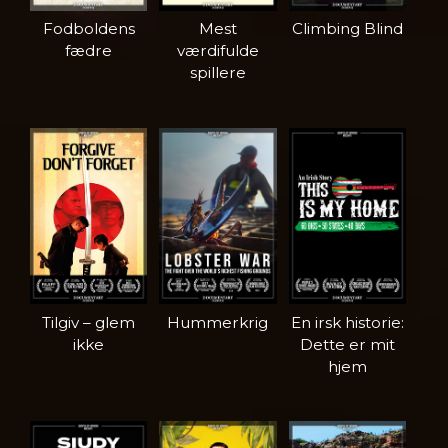
Fodboldens
Mest
Climbing Blind
fædre
værdifulde
spillere
Tilgiv – glem
Hummerkrig
En irsk historie:
ikke
Dette er mit
hjem