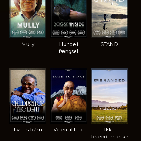
Mully
Hunde i
STAND
fængsel
Lysets børn
Vejen til fred
Ikke
brændemærket