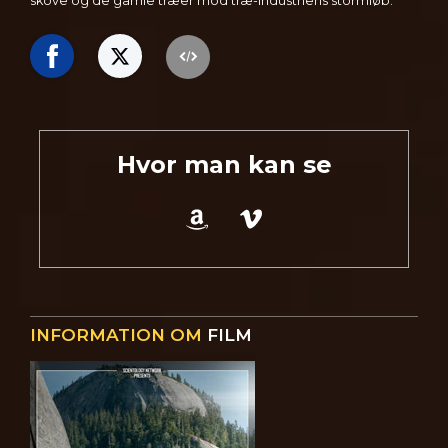
skove og de gamle træer mod træ-industriens stormløb.
Hvor man kan se
INFORMATION OM
FILM