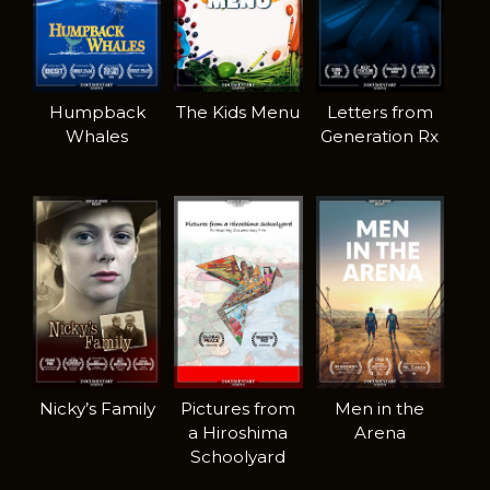
Humpback
The Kids Menu
Letters from
Whales
Generation Rx
Nicky’s Family
Pictures from
Men in the
a Hiroshima
Arena
Schoolyard