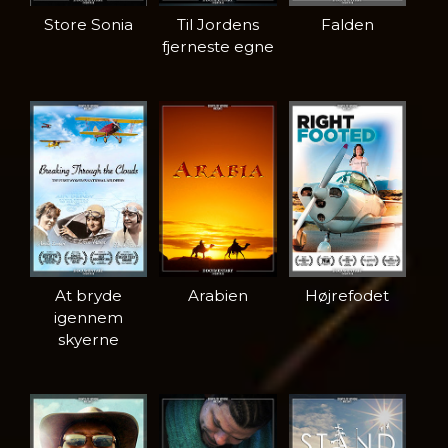
Store Sonia
Til Jordens
Falden
fjerneste egne
At bryde
Arabien
Højrefodet
igennem
skyerne