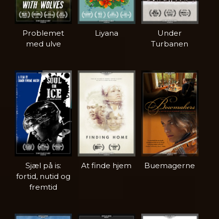
Problemet
Liyana
Under
med ulve
Turbanen
Sjæl på is:
At finde hjem
Buemagerne
fortid, nutid og
fremtid