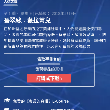
人道之聲
第 1 季， 影集 9 | 已播放： 2018年5月9日
‪碧翠絲．薇拉芮兒
在加州聖地牙哥的拉丁美洲社區中，人們開始廣泛使用毒
品，吸毒的年齡層也開始降低。‪碧翠絲．薇拉芮兒博士，把
對抗毒品濫用問題當成終身使命，她教育家庭成員，讓他們
瞭解毒品藥物的危險性，以及它所造成的必然結果
索取手冊套組
發現毒品的真相
訂購或下載
免費的《毒品的真相》E‑Course