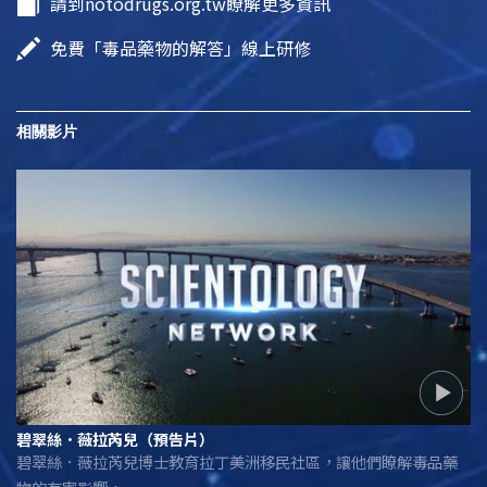
請到notodrugs.org.tw瞭解更多資訊
免費「毒品藥物的解答」線上研修
相關影片
‪碧翠絲．薇拉芮兒（預告片）
‪碧翠絲．薇拉芮兒博士教育拉丁美洲移民社區，讓他們瞭解毒品藥