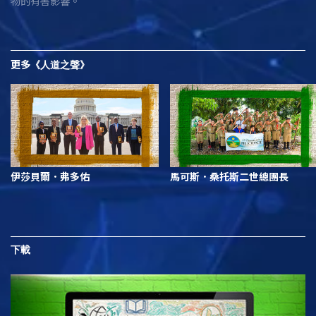
物的有害影響。
更多
《人道之聲》
伊莎貝爾．弗多佑
馬可斯．桑托斯二世總團長
下載