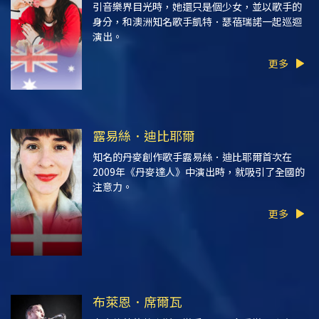
引音樂界目光時，她還只是個少女，並以歌手的
身分，和澳洲知名歌手凱特．瑟蓓瑞諾一起巡迴
演出。
更多
露易絲．迪比耶爾
知名的丹麥創作歌手露易絲．迪比耶爾首次在
2009年
《丹麥達人》
中演出時，就吸引了全國的
注意力。
更多
布萊恩．席爾瓦