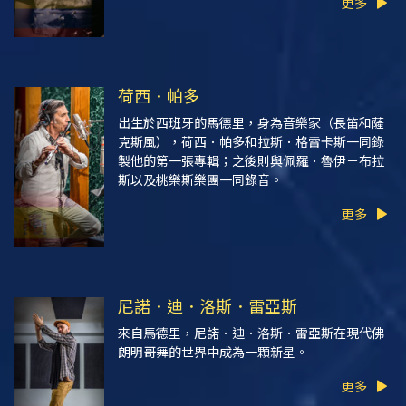
更多
荷西．帕多
出生於西班牙的馬德里，身為音樂家（長笛和薩
克斯風），荷西．帕多和拉斯．格雷卡斯一同錄
製他的第一張專輯；之後則與佩羅．魯伊－布拉
斯以及桃樂斯樂團一同錄音。
更多
尼諾．迪．洛斯．雷亞斯
來自馬德里，尼諾．迪．洛斯．雷亞斯在現代佛
朗明哥舞的世界中成為一顆新星。
更多