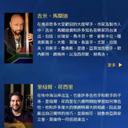
吉米．馬關迪
在南非眾多大受歡迎的大提琴手、作家及製作人
中，吉米．馬關迪曾和許多知名音樂家同台演
出，包括：米瑞安．馬卡貝、修．麥斯卡拉、薩
克斯風手，大衛．莫瑞、長笛手，尤瑟．拉提
夫、貝斯手，魯弗斯．里德、亞買加吉他手，歐
內斯特．朗格林，以及西邦妮．赫馬洛。
更多
里紐爾．荷西里
在地中海沿岸出生，也是許多吉他手和歌手的子
孫，里紐爾．荷西里在六歲時開始學習如何彈吉
他。他和許多偉大的佛朗明哥大師相處，因此發
展出自己獨特的技巧，並與帕可．迪魯奇亞與安
立奎．莫倫特一同巡迴演出。