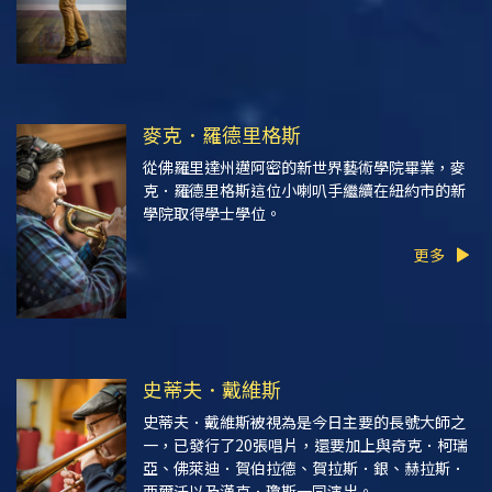
麥克．羅德里格斯
從佛羅里達州邁阿密的新世界藝術學院畢業，麥
克．羅德里格斯這位小喇叭手繼續在紐約市的新
學院取得學士學位。
更多
史蒂夫．戴維斯
史蒂夫．戴維斯被視為是今日主要的長號大師之
一，已發行了20張唱片，還要加上與奇克．柯瑞
亞、佛萊迪．賀伯拉德、賀拉斯．銀、赫拉斯．
西爾沃以及漢克．瓊斯一同演出。