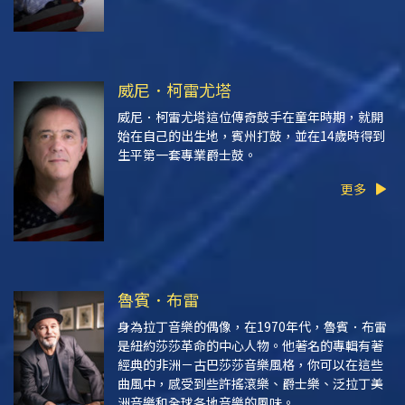
威尼．柯雷尤塔
威尼．柯雷尤塔這位傳奇鼓手在童年時期，就開
始在自己的出生地，賓州打鼓，並在14歲時得到
生平第一套專業爵士鼓。
更多
魯賓．布雷
身為拉丁音樂的偶像，在1970年代，魯賓．布雷
是紐約莎莎革命的中心人物。他著名的專輯有著
經典的非洲－古巴莎莎音樂風格，你可以在這些
曲風中，感受到些許搖滾樂、爵士樂、泛拉丁美
洲音樂和全球各地音樂的風味。