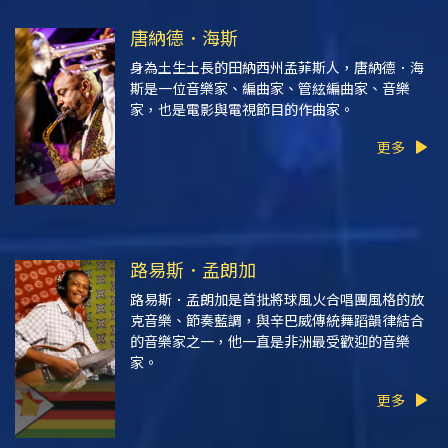
唐納德．海斯
身為土生土長的田納西州孟菲斯人，唐納德．海
斯是一位音樂家、編曲家、管絃編曲家、音樂
家，也是電影與電視節目的作曲家。
更多
路易斯．孟朗加
路易斯．孟朗加是首批將球風火合唱團風格的放
克音樂、節奏藍調，與辛巴威傳統舞蹈韻律結合
的音樂家之一，他一直是非洲最受歡迎的音樂
家。
更多