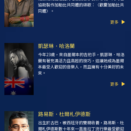
協助製作加勒比共同體的頌歌：〈歡慶加勒比共
同體〉。
更多
凱瑟琳．哈洛蘭
今年23歲，來自墨爾本的吉他手，凱瑟琳．哈洛
蘭有著充滿活力且高超的技巧，這讓她成為墨爾
本最受人歡迎的音樂人，而且擁有十分美好的未
來。
更多
路易斯．杜爾札伊德斯
出生於古巴，被西班牙的雙親收養，路易斯．杜
爾札伊德斯數十年來一直是拉丁流行樂最受歡迎