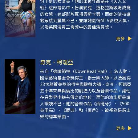
份十足的女演員。她的出道作品是在
《天人交
戰》
這部電影中，扮演麥克．道格拉斯吸毒成癮
的女兒，這部影片贏得奧斯卡獎。而她的演技讓
觀眾感到震驚不已，並讓她贏得MTV影視大獎，
以及美國演員工會獎中的最佳演員獎。
更多
奇克．柯瑞亞
來自「強調節拍（DownBeat Hall）」名人堂、
國家藝術基金會獎得主、爵士樂大師，以及贏得
23次葛萊美獎的得主與鍵盤大師，奇克．柯瑞亞
五十年來無與倫比的創造力以及音樂作品，讓他
在音樂界中擁有傳奇的地位，而他的演出更是讓
人讚嘆不已。他的音樂作品《西班牙》、《500
英里高》、《慶典》和《窗戶》，被視為是爵士
樂的標準樂曲。
更多