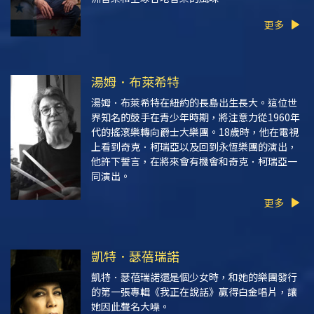
更多
湯姆．布萊希特
湯姆．布萊希特在紐約的長島出生長大。這位世
界知名的鼓手在青少年時期，將注意力從1960年
代的搖滾樂轉向爵士大樂團。18歲時，他在電視
上看到奇克．柯瑞亞以及回到永恆樂團的演出，
他許下誓言，在將來會有機會和奇克．柯瑞亞一
同演出。
更多
凱特．瑟蓓瑞諾
凱特．瑟蓓瑞諾還是個少女時，和她的樂團發行
的第一張專輯《我正在說話》贏得白金唱片，讓
她因此聲名大噪。