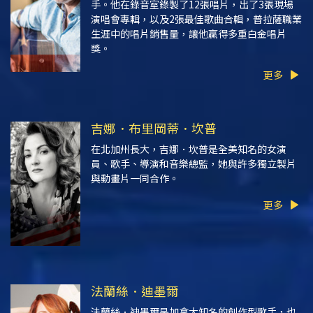
手。他在錄音室錄製了12張唱片，出了3張現場
演唱會專輯，以及2張最佳歌曲合輯，普拉薩職業
生涯中的唱片銷售量，讓他贏得多重白金唱片
獎。
更多
吉娜．布里岡蒂．坎普
在北加州長大，吉娜．坎普是全美知名的女演
員、歌手、導演和音樂總監，她與許多獨立製片
與動畫片一同合作。
更多
法蘭絲．迪墨爾
法蘭絲．迪墨爾是加拿大知名的創作型歌手，也