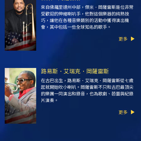
來自佛羅里達州中部，傑米．岡薩雷斯是位非常
受歡迎的伸縮喇叭手，他對這個樂器的純熟技
巧，讓他在各種音樂類別的活動中獲得演出機
會，其中包括一些全球知名的歌手。
更多
路易斯．艾瑞克．岡薩雷斯
在古巴出生，路易斯．艾瑞克．岡薩雷斯從七歲
起就開始吹小喇叭。岡薩雷斯不只和古巴最頂尖
的樂團一同演出和錄音，也為歌劇、芭蕾與紀錄
片演奏。
更多