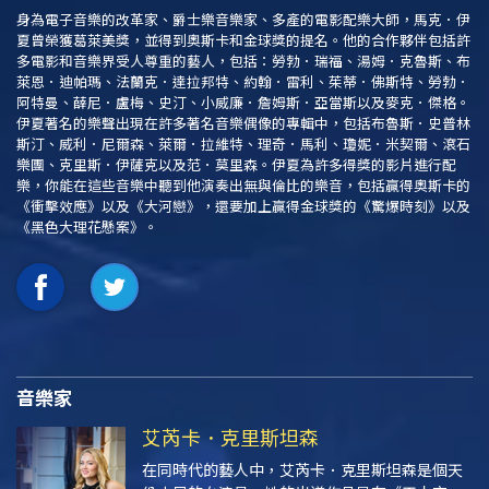
身為電子音樂的改革家、爵士樂音樂家、多產的電影配樂大師，馬克．伊
夏曾榮獲葛萊美獎，並得到奧斯卡和金球獎的提名。他的合作夥伴包括許
多電影和音樂界受人尊重的藝人，包括：勞勃．瑞福、湯姆．克魯斯、布
萊恩．迪帕瑪、法蘭克．達拉邦特、約翰．雷利、茱蒂．佛斯特、勞勃．
阿特曼、薛尼．盧梅、史汀、小威廉．詹姆斯．亞當斯以及麥克．傑格。
伊夏著名的樂聲出現在許多著名音樂偶像的專輯中，包括布魯斯．史普林
斯汀、威利．尼爾森、萊爾．拉維特、理奇．馬利、瓊妮．米契爾、滾石
樂團、克里斯．伊薩克以及范．莫里森。伊夏為許多得獎的影片進行配
樂，你能在這些音樂中聽到他演奏出無與倫比的樂音，包括贏得奧斯卡的
《衝擊效應》
以及
《大河戀》
，還要加上贏得金球獎的
《驚爆時刻》
以及
《黑色大理花懸案》
。
音樂家
艾芮卡．克里斯坦森
在同時代的藝人中，艾芮卡．克里斯坦森是個天