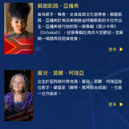
蘇圖凱茜．亞羅希
身為歌手、舞者、女演員與文化倡導者，蘇圖凱
茜．亞羅希於南非東開普省特蘭斯凱的卡拉市出
生。亞羅希發行她的第一張專輯
《奧沙卡蒂》
（Oshakati）
，這張專輯在南非大受歡迎，並展
開一場國際巡迴演唱會。
更多
蓋兒．莫蘭．柯瑞亞
出生於密西根州傑克遜，蓋兒．莫蘭．柯瑞亞是
位歌手、鍵盤家（鋼琴、風琴與合成器），也是
一位作曲家。
更多