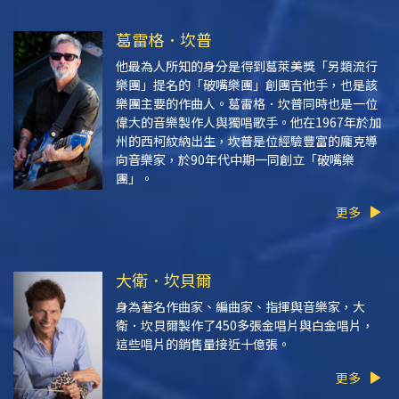
葛雷格．坎普
他最為人所知的身分是得到葛萊美獎「另類流行
樂團」提名的「破嘴樂團」創團吉他手，也是該
樂團主要的作曲人。葛雷格．坎普同時也是一位
偉大的音樂製作人與獨唱歌手。他在1967年於加
州的西柯紋納出生，坎普是位經驗豐富的龐克導
向音樂家，於90年代中期一同創立「破嘴樂
團」。
更多
大衛．坎貝爾
身為著名作曲家、編曲家、指揮與音樂家，大
衛．坎貝爾製作了450多張金唱片與白金唱片，
這些唱片的銷售量接近十億張。
更多