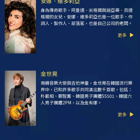
安娜．維多莉亞
身為傳奇歌手，阿曼達．米格爾與迪亞哥．貝達
格爾的女兒，安娜．維多莉亞也是一位歌手、作
詞人、製作人、部落客，也是自己公司的老闆。
更多
金世晃
南韓音樂大使與吉他神童，金世晃在韓國流行樂
界中，已和許多歌手共同演出數千首歌，包括：
朴載相、鄭智薰、韓國男子團體SS501、韓國六
人男子團體2PM，以及金有娜。
更多