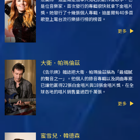
是位音樂家，首次發行的專輯很快就拿下金唱片
獎。她發行了十幾張個人專輯，迪墨爾有40多首
歌登上電台流行樂排行榜的榜首。
更多
大衛．帕瑪倫茲
《告示牌》
雜誌把大衛．帕瑪倫茲稱為
「最細膩
的聲音之一」
。他個人的錄音專輯以及詞曲專案
已讓他贏得22張白金唱片與18張金唱片獎，在全
球各地的唱片銷售量過四千萬張。
更多
蜜雪兒．韓德森