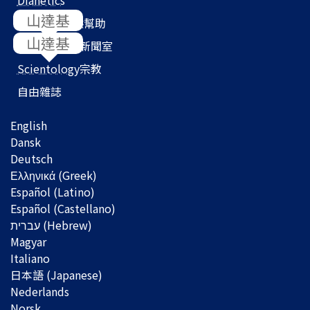
Dianetics
我們如何提供幫助
Scientology
新聞室
Scientology
宗教
自由雜誌
English
Dansk
Deutsch
Ελληνικά (Greek)
Español (Latino)
Español (Castellano)
Magyar
Italiano
日本語 (Japanese)
Nederlands
Norsk