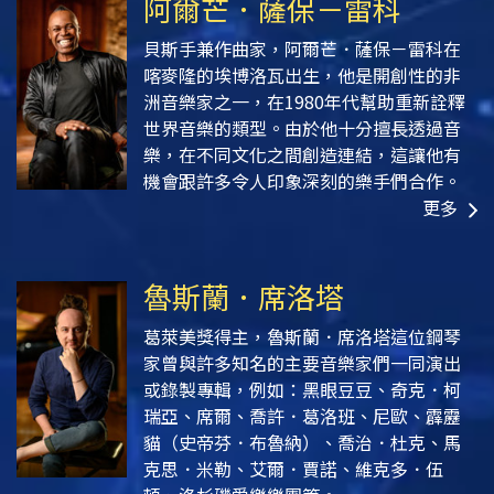
阿爾芒．薩保－雷科
貝斯手兼作曲家，阿爾芒．薩保－雷科在
喀麥隆的埃博洛瓦出生，他是開創性的非
洲音樂家之一，在1980年代幫助重新詮釋
世界音樂的類型。由於他十分擅長透過音
樂，在不同文化之間創造連結，這讓他有
機會跟許多令人印象深刻的樂手們合作。
更多
魯斯蘭．席洛塔
葛萊美獎得主，魯斯蘭．席洛塔這位鋼琴
家曾與許多知名的主要音樂家們一同演出
或錄製專輯，例如：黑眼豆豆、奇克．柯
瑞亞、席爾、喬許．葛洛班、尼歐、霹靂
貓（史帝芬．布魯納）、喬治．杜克、馬
克思．米勒、艾爾．賈諾、維克多．伍