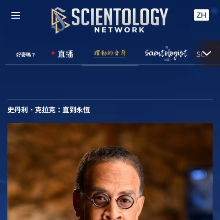
ZH
直播
好奇嗎？
史丹利．克拉克：直到永恆