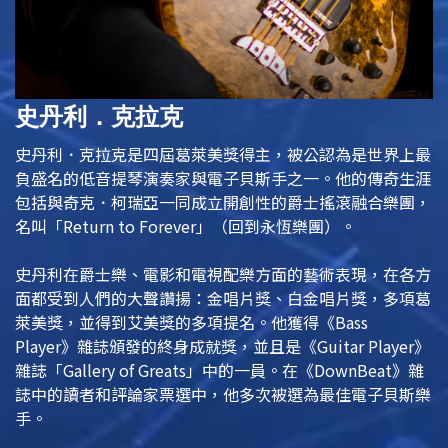
史丹利．克拉克
史丹利．克拉克是四屆葛萊美獎得主，被公認為是世界上最
負盛名的低音提琴演奏家與電子貝斯手之一。他的傳奇生涯
包括與奇克．柯瑞亞一同成立開創性的爵士搖滾融合樂團，
名叫「Return to Forever」（回到永恆樂團）。
史丹利在爵士樂、電影和電視配樂方面的藝術表現，在各方
面都受到人們的大聲讚揚：金唱片獎、白金唱片獎，多項葛
萊美獎，並得到艾美獎的多項提名。他獲得《Bass
Player》
雜誌頒發的終身成就獎，並且是《Guitar Player》
雜誌「Gallery of Greats」中的一員。在
《DownBeat》雜
誌中的讀者和評論家票選中，他多次被選為最佳電子貝斯樂
手。