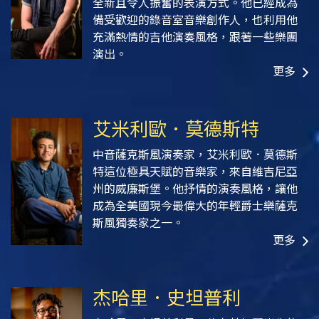
全新且令人振奮的表演方式。他已經成為
備受歡迎的錄音室音樂創作人，也利用他
充滿熱情的吉他演奏風格，跟著一些樂團
演出。
更多
艾米利歐．莫德斯特
中音薩克斯風演奏家，艾米利歐．莫德斯
特這位極具天賦的音樂家，來自維吉尼亞
州的威廉斯堡。他抒情的演奏風格，讓他
成為全美國現今最偉大的年輕爵士樂薩克
斯風獨奏家之一。
更多
杰哈里．史坦普利