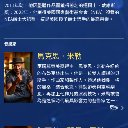
2011年時，他因整體作品而獲得著名的邁爾士．戴維斯
奬；2022年，他獲得美國國家藝術基金會（NEA）頒發的
NEA爵士大師獎，這是美國授予爵士樂手的最高榮譽。
音樂家
馬克思．米勒
兩屆葛萊美獎得主，馬克思．米勒在紐約
的布魯克林出生，他是一位受人讚揚的貝
斯手、作曲家和製作人。透過他獨樹一格
的風格：結合放克、律動節奏與靈魂樂
風，再加上他非凡的演奏技巧，米勒被譽
為是這個時代最具影響力的藝術家之一。
更多