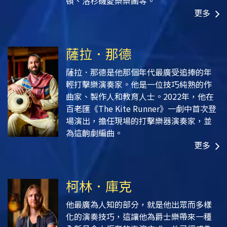
頓、洛杉磯愛樂樂團等。
更多
薩拉．那德
薩拉．那德是他那個年代最廣受追捧的年
輕打擊樂演奏家。他是一位技巧純熟的作
曲家、製作人和教育人士。2022年，他在
百老匯《The Kite Runner》
一劇中首次登
場演出，擔任現場的打擊樂器演奏家，並
為這齣劇編曲。
更多
柯林．庫克
他最廣為人知的部分，就是他出眾而多樣
化的演奏技巧，這讓他為爵士樂帶來一種