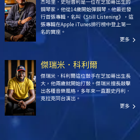
杰哈里．史坦普利是一位在芝加哥出生的
鋼琴家，他從14歲開始彈鋼琴。他最近發
行首張專輯，名叫《Still Listening》
，這
張專輯在Apple iTunes排行榜中登上第一
名的寶座。
更多
傑瑞米．科利爾
傑瑞米．科利爾這位鼓手在芝加哥出生長
大，他兩歲就開始打鼓。傑瑞米擅長敲擊
出各種音樂風格，多年來一直跟史丹利．
克拉克同台演出。
更多