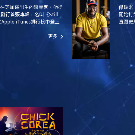
在芝加哥出生的鋼琴家，他從
傑瑞米
發行首張專輯，名叫《Still
開始打
pple iTunes排行榜中登上
直跟史
更多