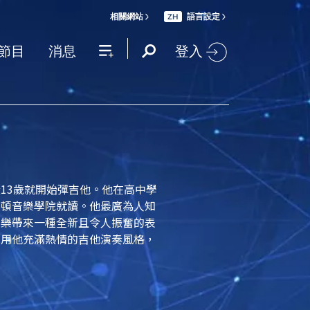
相關網站
語言設定
ZH
登入
節目
消息
13歲就開始彈吉他。他在高中學
桑頓音樂學院就讀。他最廣為人知
士樂帶來一種全新且令人振奮的表
利用他充滿熱情的吉他演奏風格，