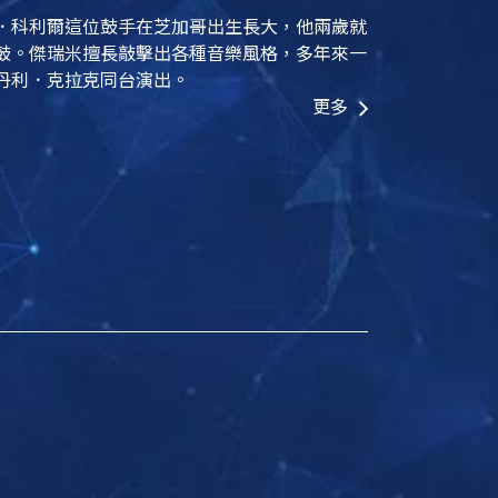
．科利爾這位鼓手在芝加哥出生長大，他兩歲就
鼓。傑瑞米擅長敲擊出各種音樂風格，多年來一
丹利．克拉克同台演出。
更多