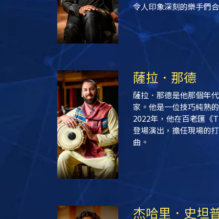
令人印象深刻的樂手們合
薩拉．那德
薩拉．那德是他那個年代
家。他是一位技巧純熟的
2022年，他在百老匯《The 
登場演出，擔任現場的打
曲。
杰哈里．史坦