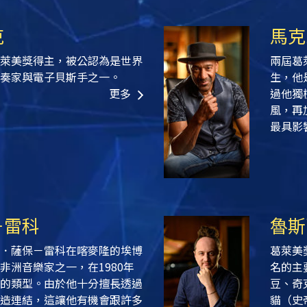
克
馬克
萊美獎得主，被公認為是世界
兩屆葛
奏家與電子貝斯手之一。
生，他
更多
過他獨
風，再
最具影
－雷科
魯斯
．薩保－雷科在喀麥隆的埃博
葛萊美
非洲音樂家之一，在1980年
名的主
的類型。由於他十分擅長透過
豆、奇
造連結，這讓他有機會跟許多
貓（史