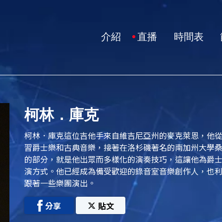
介紹
直播
時間表
柯林．庫克
柯林．庫克這位吉他手來自維吉尼亞州的麥克萊恩，他從
習爵士樂和古典音樂，接著在洛杉磯著名的南加州大學
的部分，就是他出眾而多樣化的演奏技巧，這讓他為爵
演方式。他已經成為備受歡迎的錄音室音樂創作人，也
跟著一些樂團演出。
分享
貼文