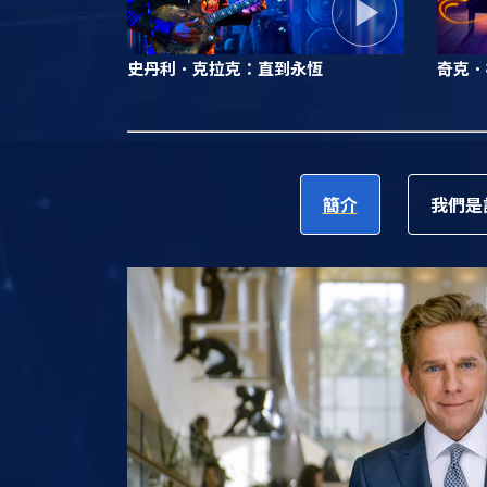
史丹利．克拉克：直到永恆
奇克．
簡介
我們是