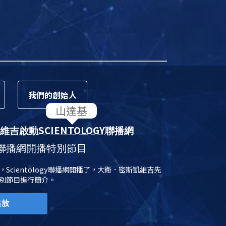
我們的
創始人
SCIENTOLOGY
維吉啟動
聯播網
聯播網開播特別節目
日，Scientology聯播網開播了，大衛．密斯凱維吉先
別節目進行簡介。
播放