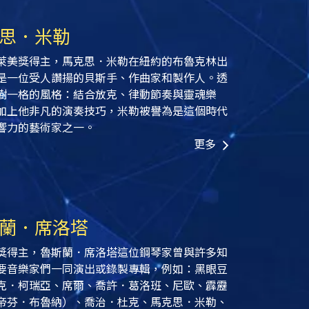
思．米勒
萊美獎得主，馬克思．米勒在紐約的布魯克林出
是一位受人讚揚的貝斯手、作曲家和製作人。透
樹一格的風格：結合放克、律動節奏與靈魂樂
加上他非凡的演奏技巧，米勒被譽為是這個時代
響力的藝術家之一。
更多
蘭．席洛塔
獎得主，魯斯蘭．席洛塔這位鋼琴家曾與許多知
要音樂家們一同演出或錄製專輯，例如：黑眼豆
克．柯瑞亞、席爾、喬許．葛洛班、尼歐、霹靂
帝芬．布魯納）、喬治．杜克、馬克思．米勒、