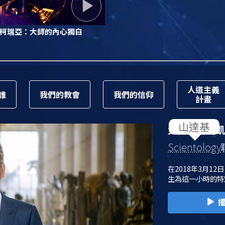
柯瑞亞：大師的內心獨白
人道主義
誰
我們的教會
我們的信仰
計畫
大衛．密斯凱
Scientology
在2018年3月12
生為這一小時的特