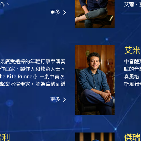
作。
艾爾．
更多
艾米
最廣受追捧的年輕打擊樂演奏
中音薩
作曲家、製作人和教育人士。
賦的音
Kite Runner》
一劇中首次
奏風格
擊樂器演奏家，並為這齣劇編
斯風獨
更多
普利
傑瑞