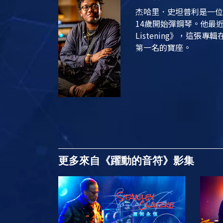
杰哈里．史坦普利是一位
14歲開始彈鋼琴。他最近
Listening》
，這張專輯在A
第一名的寶座。
更多來自《躍動的音符》影集