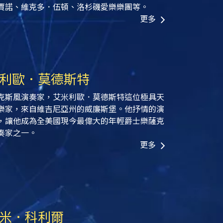
賈諾、維克多．伍頓、洛杉磯愛樂樂團等。
更多
利歐．莫德斯特
克斯風演奏家，艾米利歐．莫德斯特這位極具天
樂家，來自維吉尼亞州的威廉斯堡。他抒情的演
，讓他成為全美國現今最偉大的年輕爵士樂薩克
奏家之一。
更多
米．科利爾